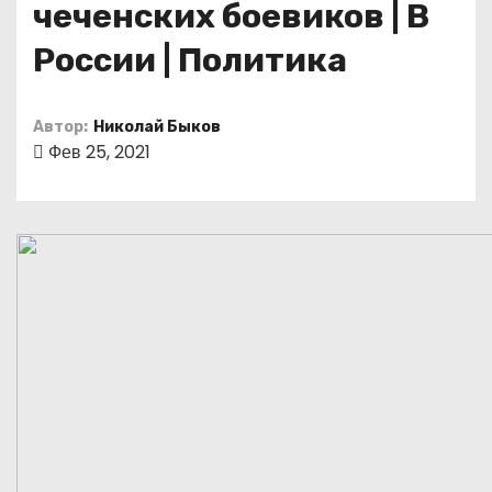
чеченских боевиков | В
о
м
России | Политика
у
Автор:
Николай Быков
Фев 25, 2021