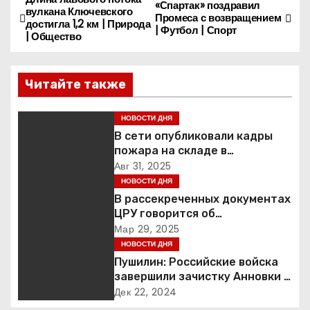
Н
«Спартак» поздравил
вулкана Ключевского
Промеса с возвращением
достигла 1,2 км | Природа
а
| Футбол | Спорт
| Общество
в
Читайте также
и
г
НОВОСТИ ДНЯ
В сети опубликовали кадры
а
пожара на складе в
подмосковной Балашихе
Авг 31, 2025
ц
НОВОСТИ ДНЯ
В рассекреченных документах
и
ЦРУ говорится об
«обнаружении» Ковчега
Мар 29, 2025
я
Завета
НОВОСТИ ДНЯ
Пушилин: Российские войска
п
завершили зачистку Анновки в
ДНР
о
Дек 22, 2024