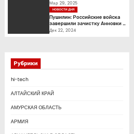
«обнаружении» Ковчега
Мар 29, 2025
я
Завета
НОВОСТИ ДНЯ
Пушилин: Российские войска
п
завершили зачистку Анновки в
ДНР
о
Дек 22, 2024
з
а
Рубрики
п
hi-tech
и
с
АЛТАЙСКИЙ КРАЙ
я
АМУРСКАЯ ОБЛАСТЬ
м
АРМИЯ