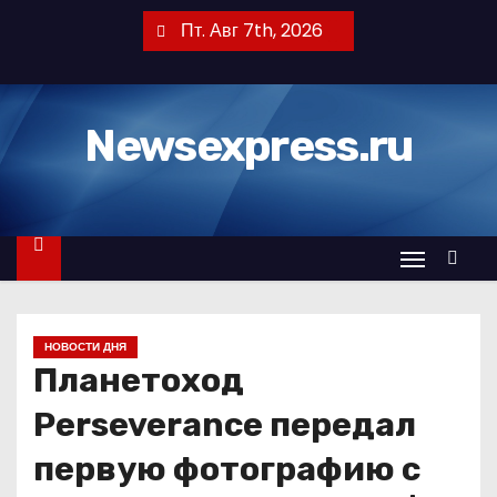
П
Пт. Авг 7th, 2026
е
р
е
Newsexpress.ru
й
т
и
к
с
о
д
НОВОСТИ ДНЯ
е
Планетоход
р
ж
Perseverance передал
и
первую фотографию с
м