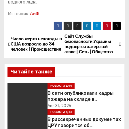
водного льда.
Источник:
АиФ
Сайт Службы
Н
Число жертв непогоды в
безопасности Украины
США возросло до 34
подвергся хакерской
а
человек | Происшествия
атаке | Сеть | Общество
в
Читайте также
и
г
НОВОСТИ ДНЯ
В сети опубликовали кадры
а
пожара на складе в
подмосковной Балашихе
Авг 31, 2025
ц
НОВОСТИ ДНЯ
В рассекреченных документах
и
ЦРУ говорится об