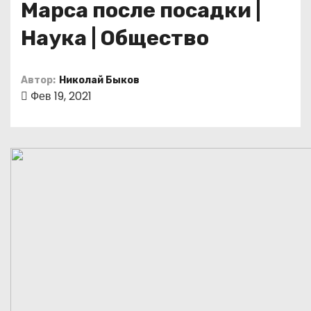
Марса после посадки |
о
м
Наука | Общество
у
Автор:
Николай Быков
Фев 19, 2021