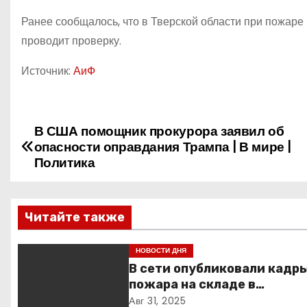
Ранее сообщалось, что в Тверской области при пожаре 
проводит проверку.
Источник:
АиФ
В США помощник прокурора заявил об
Н
опасности оправдания Трампа | В мире |
а
Политика
в
Читайте также
и
г
НОВОСТИ ДНЯ
В сети опубликовали кадр
а
пожара на складе в
подмосковной Балашихе
Авг 31, 2025