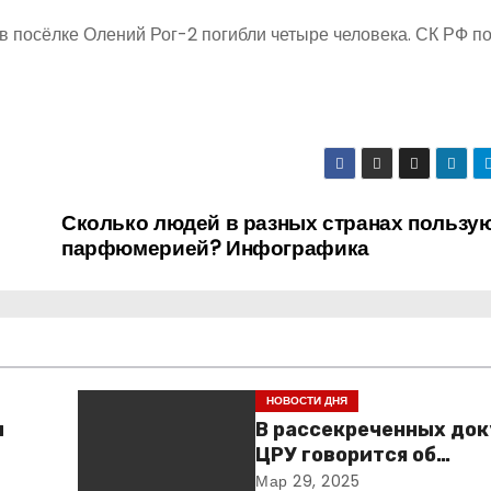
в посёлке Олений Рог-2 погибли четыре человека. СК РФ по
Сколько людей в разных странах пользу
парфюмерией? Инфографика
НОВОСТИ ДНЯ
ы
В рассекреченных до
ЦРУ говорится об
«обнаружении» Ковче
Мар 29, 2025