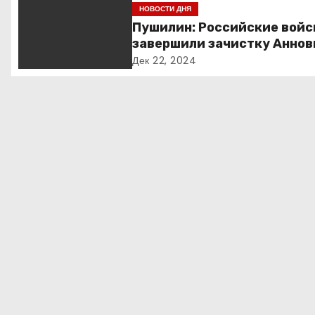
ц
НОВОСТИ ДНЯ
и
Пушилин: Российские войс
завершили зачистку Аннов
я
ДНР
Дек 22, 2024
п
о
з
а
п
и
с
я