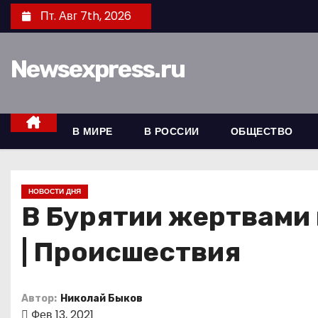
П
Пт. Авг 7th, 2026
е
р
Newsexpress.ru
е
й
т
и
В МИРЕ
В РОССИИ
ОБЩЕСТВО
к
с
о
НОВОСТИ ДНЯ
д
В Бурятии жертвами 
е
| Происшествия
р
ж
и
Автор:
Николай Быков
м
Фев 13, 2021