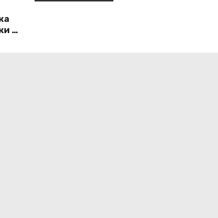
Завета
ка
ки в