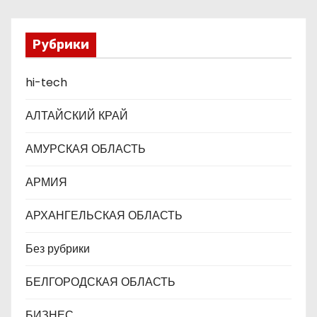
а
п
Рубрики
и
hi-tech
с
АЛТАЙСКИЙ КРАЙ
я
АМУРСКАЯ ОБЛАСТЬ
м
АРМИЯ
АРХАНГЕЛЬСКАЯ ОБЛАСТЬ
Без рубрики
БЕЛГОРОДСКАЯ ОБЛАСТЬ
БИЗНЕС