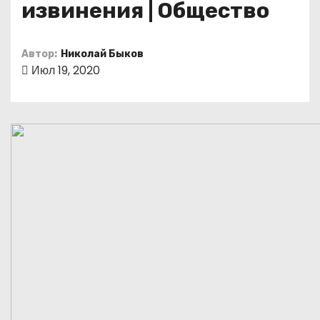
извинения | Общество
о
м
у
Автор:
Николай Быков
Июл 19, 2020