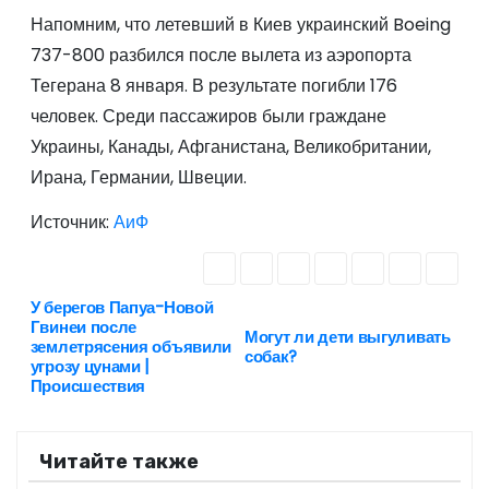
Напомним, что летевший в Киев украинский Boeing
737-800 разбился после вылета из аэропорта
Тегерана 8 января. В результате погибли 176
человек. Среди пассажиров были граждане
Украины, Канады, Афганистана, Великобритании,
Ирана, Германии, Швеции.
Источник:
АиФ
У берегов Папуа-Новой
Н
Гвинеи после
Могут ли дети выгуливать
землетрясения объявили
а
собак?
угрозу цунами |
Происшествия
в
и
Читайте также