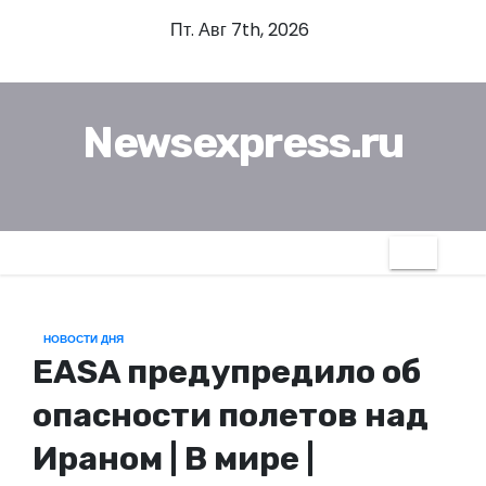
П
Пт. Авг 7th, 2026
е
р
е
Newsexpress.ru
й
т
и
к
с
о
д
НОВОСТИ ДНЯ
е
EASA предупредило об
р
ж
опасности полетов над
и
Ираном | В мире |
м