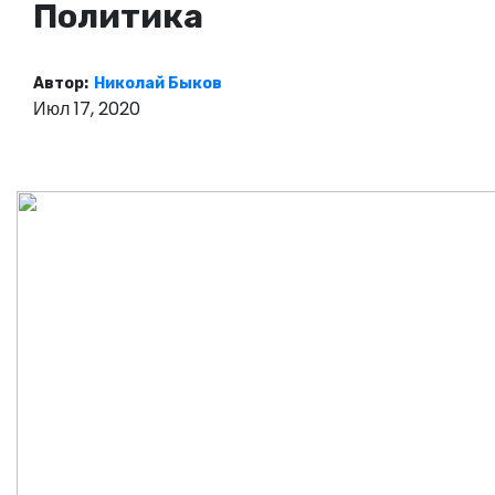
Политика
о
м
у
Автор:
Николай Быков
Июл 17, 2020