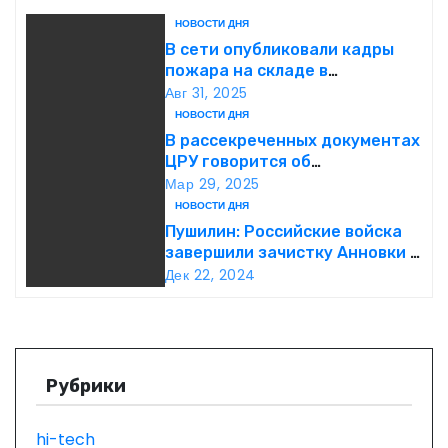
г
НОВОСТИ ДНЯ
а
В сети опубликовали кадры
пожара на складе в
ц
подмосковной Балашихе
Авг 31, 2025
НОВОСТИ ДНЯ
и
В рассекреченных документах
ЦРУ говорится об
я
«обнаружении» Ковчега
Мар 29, 2025
Завета
НОВОСТИ ДНЯ
п
Пушилин: Российские войска
завершили зачистку Анновки в
о
ДНР
Дек 22, 2024
з
а
п
Рубрики
и
hi-tech