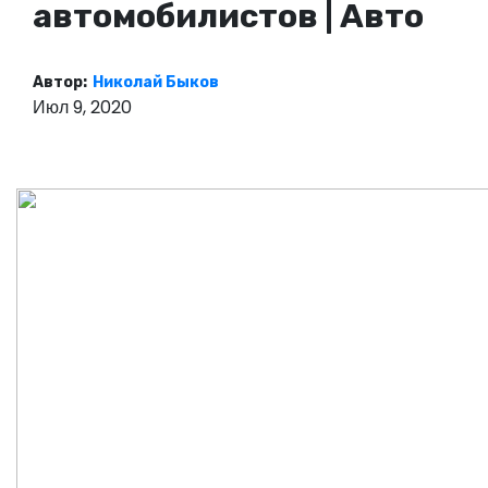
автомобилистов | Авто
о
м
у
Автор:
Николай Быков
Июл 9, 2020