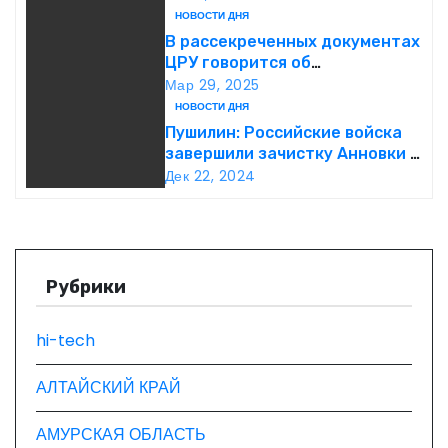
НОВОСТИ ДНЯ
и
В рассекреченных документах
ЦРУ говорится об
я
«обнаружении» Ковчега
Мар 29, 2025
Завета
НОВОСТИ ДНЯ
п
Пушилин: Российские войска
завершили зачистку Анновки в
о
ДНР
Дек 22, 2024
з
а
п
Рубрики
и
hi-tech
с
АЛТАЙСКИЙ КРАЙ
я
АМУРСКАЯ ОБЛАСТЬ