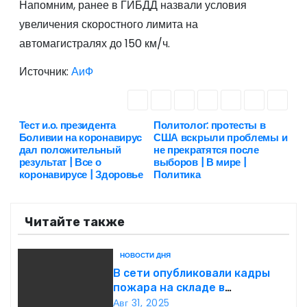
Напомним, ранее в ГИБДД
назвали условия
увеличения скоростного лимита на
автомагистралях до 150 км/ч.
Источник:
АиФ
Тест и.о. президента
Политолог: протесты в
Н
Боливии на коронавирус
США вскрыли проблемы и
дал положительный
не прекратятся после
а
результат | Все о
выборов | В мире |
коронавирусе | Здоровье
Политика
в
и
Читайте также
г
НОВОСТИ ДНЯ
а
В сети опубликовали кадры
пожара на складе в
ц
подмосковной Балашихе
Авг 31, 2025