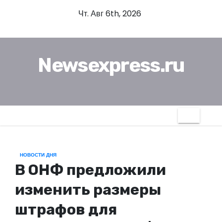
П
Чт. Авг 6th, 2026
е
р
е
Newsexpress.ru
й
т
и
к
с
о
д
НОВОСТИ ДНЯ
е
В ОНФ предложили
р
ж
изменить размеры
и
штрафов для
м