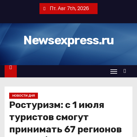
П
Пт. Авг 7th, 2026
е
р
е
Newsexpress.ru
й
т
и
к
с
о
д
НОВОСТИ ДНЯ
е
Ростуризм: с 1 июля
р
ж
туристов смогут
и
принимать 67 регионов
м