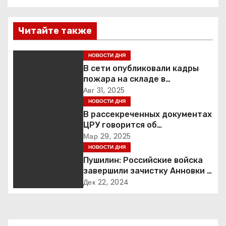
в
и
Читайте также
г
НОВОСТИ ДНЯ
а
В сети опубликовали кадры
пожара на складе в
ц
подмосковной Балашихе
Авг 31, 2025
НОВОСТИ ДНЯ
и
В рассекреченных документах
ЦРУ говорится об
я
«обнаружении» Ковчега
Мар 29, 2025
Завета
НОВОСТИ ДНЯ
п
Пушилин: Российские войска
завершили зачистку Анновки в
о
ДНР
Дек 22, 2024
з
а