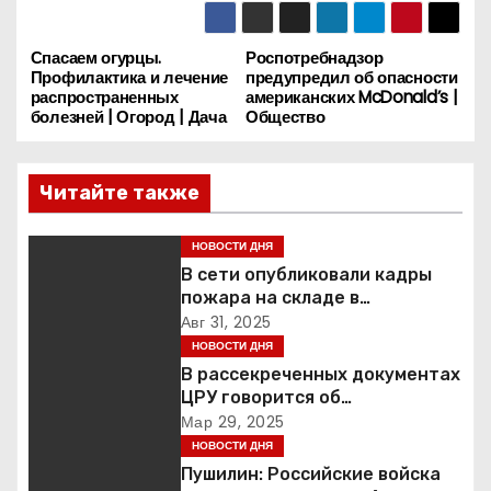
Спасаем огурцы.
Роспотребнадзор
Н
Профилактика и лечение
предупредил об опасности
распространенных
американских McDonald’s |
а
болезней | Огород | Дача
Общество
в
Читайте также
и
г
НОВОСТИ ДНЯ
В сети опубликовали кадры
а
пожара на складе в
подмосковной Балашихе
Авг 31, 2025
ц
НОВОСТИ ДНЯ
В рассекреченных документах
и
ЦРУ говорится об
«обнаружении» Ковчега
Мар 29, 2025
я
Завета
НОВОСТИ ДНЯ
Пушилин: Российские войска
п