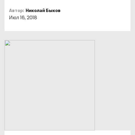
о
Автор:
Николай Быков
м
Июл 16, 2018
у