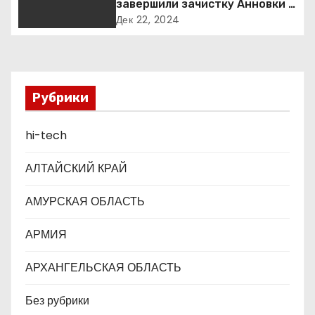
завершили зачистку Анновки в
ДНР
о
Дек 22, 2024
з
а
Рубрики
п
hi-tech
и
с
АЛТАЙСКИЙ КРАЙ
я
АМУРСКАЯ ОБЛАСТЬ
м
АРМИЯ
АРХАНГЕЛЬСКАЯ ОБЛАСТЬ
Без рубрики