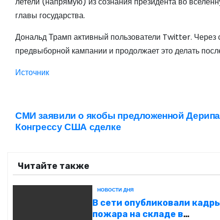
летели (напрямую) из сознания президента во вселен
главы государства.
Дональд Трамп активный пользователи Twitter. Через 
предвыборной кампании и продолжает это делать после
Источник
СМИ заявили о якобы предложенной Дерип
Н
Конгрессу США сделке
а
в
Читайте также
и
НОВОСТИ ДНЯ
г
В сети опубликовали кадр
пожара на складе в