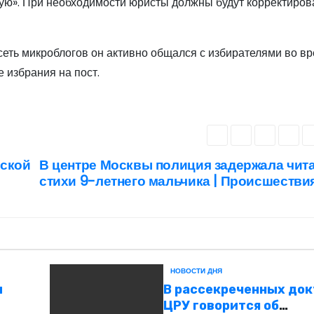
ную». При необходимости юристы должны будут корректиров
сеть микроблогов он активно общался с избирателями во в
 избрания на пост.
аской
В центре Москвы полиция задержала чит
стихи 9-летнего мальчика | Происшестви
НОВОСТИ ДНЯ
ы
В рассекреченных до
ЦРУ говорится об