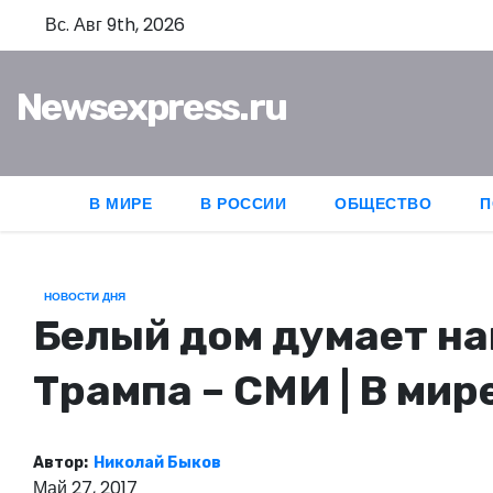
П
Вс. Авг 9th, 2026
е
р
Newsexpress.ru
е
й
т
и
В МИРЕ
В РОССИИ
ОБЩЕСТВО
П
к
с
о
НОВОСТИ ДНЯ
д
Белый дом думает на
е
Трампа – СМИ | В мир
р
ж
и
Автор:
Николай Быков
м
Май 27, 2017