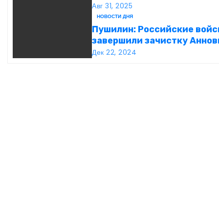
а
подмосковной Балашихе
Авг 31, 2025
НОВОСТИ ДНЯ
ц
Пушилин: Российские войс
и
завершили зачистку Аннов
ДНР
Дек 22, 2024
я
п
о
з
а
п
и
с