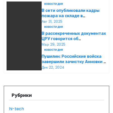
г
НОВОСТИ ДНЯ
В сети опубликовали кадры
а
пожара на складе в
подмосковной Балашихе
Авг 31, 2025
ц
НОВОСТИ ДНЯ
В рассекреченных документах
и
ЦРУ говорится об
«обнаружении» Ковчега
Мар 29, 2025
я
Завета
НОВОСТИ ДНЯ
Пушилин: Российские войска
п
завершили зачистку Анновки в
ДНР
о
Дек 22, 2024
з
а
Рубрики
п
hi-tech
и