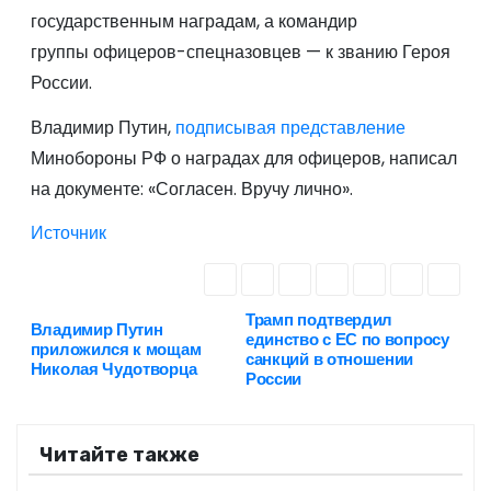
государственным наградам, а командир
группы офицеров-спецназовцев — к званию Героя
России.
Владимир Путин,
подписывая представление
Минобороны РФ о наградах для офицеров, написал
на документе: «Согласен. Вручу лично».
Источник
Трамп подтвердил
Н
Владимир Путин
единство с ЕС по вопросу
приложился к мощам
санкций в отношении
а
Николая Чудотворца
России
в
Читайте также
и