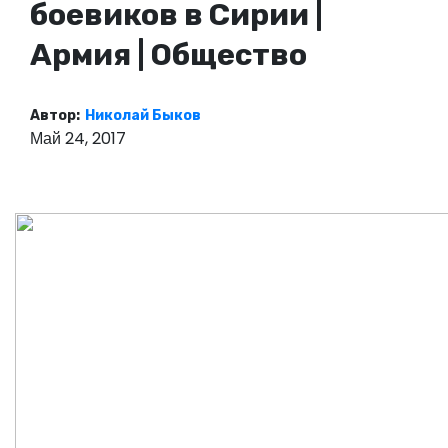
боевиков в Сирии |
о
м
Армия | Общество
у
Автор:
Николай Быков
Май 24, 2017