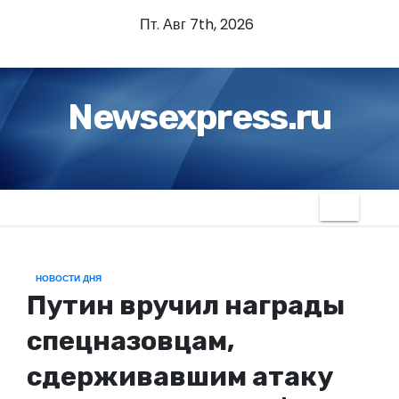
П
Пт. Авг 7th, 2026
е
р
е
Newsexpress.ru
й
т
и
к
с
о
д
НОВОСТИ ДНЯ
е
Путин вручил награды
р
ж
спецназовцам,
и
сдерживавшим атаку
м