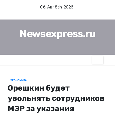
П
Сб. Авг 8th, 2026
е
р
е
Newsexpress.ru
й
т
и
к
с
о
д
ЭКОНОМИКА
е
Орешкин будет
р
ж
увольнять сотрудников
и
МЭР за указания
м