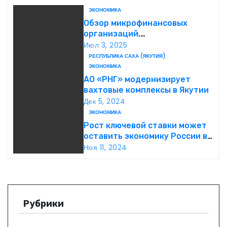
г
ЭКОНОМИКА
Обзор микрофинансовых
а
организаций,
предоставляющих Займ
Июл 3, 2025
ц
онлайн срочно без отказа
РЕСПУБЛИКА САХА (ЯКУТИЯ)
ЭКОНОМИКА
и
АО «РНГ» модернизирует
вахтовые комплексы в Якутии
я
Дек 5, 2024
ЭКОНОМИКА
п
Рост ключевой ставки может
оставить экономику России в
о
руинах: кто пытается
Ноя 11, 2024
обрушить денежно-
з
кредитную политику страны
а
п
Рубрики
и