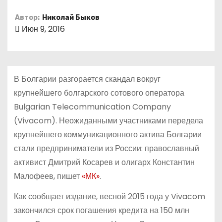
о
Автор:
Николай Быков
м
Июн 9, 2016
у
В Болгарии разгорается скандал вокруг
крупнейшего болгарского сотового оператора
Bulgarian Telecommunication Company
(Vivacom). Неожиданными участниками передела
крупнейшего коммуникационного актива Болгарии
стали предприниматели из России: православный
активист Дмитрий Косарев и олигарх Константин
Малофеев, пишет
«МК»
.
Как сообщает издание, весной 2015 года у Vivacom
закончился срок погашения кредита на 150 млн