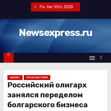
П
Пн. Авг 10th, 2026
е
р
е
Newsexpress.ru
й
т
и
к
с
о
д
БИЗНЕС
ПРОИСШЕСТВИЯ
е
Российский олигарх
р
ж
занялся переделом
и
болгарского бизнеса
м