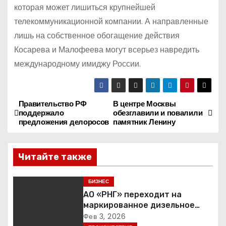
которая может лишиться крупнейшей
телекоммуникационной компании. А направленные
лишь на собственное обогащение действия
Косарева и Малофеева могут всерьез навредить
международному имиджу России.
Правительство РФ
В центре Москвы
Н
поддержало
обезглавили и повалили
предложения делоросов
памятник Ленину
а
в
Читайте также
и
БИЗНЕС
г
АО «РНГ» переходит на
маркированное дизельное
а
топливо
Фев 3, 2026