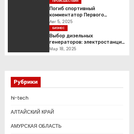
ПРОИСШЕСТВИЯ
ц
Погиб спортивный
комментатор Первого
и
Александр Гришин
Авг 5, 2025
БИЗНЕС
я
Выбор дизельных
п
генераторов: электростанции
мощностью 2000 кВт и ДГУ
Мар 18, 2025
о
з
а
Рубрики
п
hi-tech
и
АЛТАЙСКИЙ КРАЙ
с
АМУРСКАЯ ОБЛАСТЬ
я