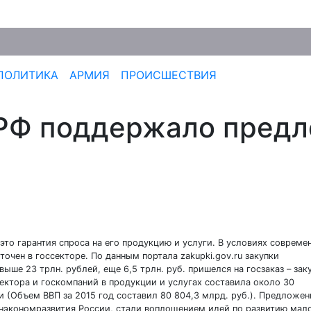
ПОЛИТИКА
АРМИЯ
ПРОИСШЕСТВИЯ
 РФ поддержало пред
 это гарантия спроса на его продукцию и услуги. В условиях совреме
очен в госсекторе. По данным портала zakupki.gov.ru закупки
ыше 23 трлн. рублей, еще 6,5 трлн. руб. пришелся на госзаказ – зак
ектора и госкомпаний в продукции и услугах составила около 30
и (Объем ВВП за 2015 год составил 80 804,3 млрд. руб.). Предложен
экономразвития России, стали воплощением идей по развитию мало