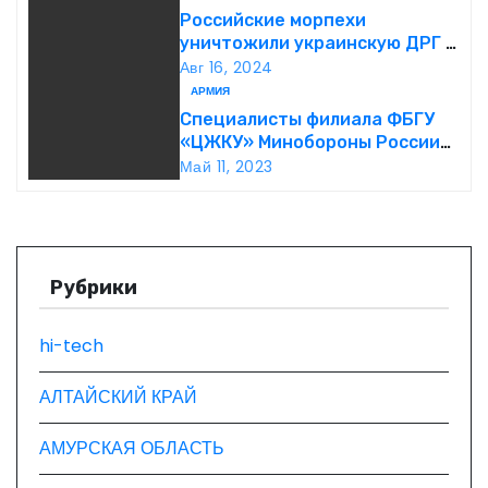
Российские морпехи
п
уничтожили украинскую ДРГ в
Курской области
Авг 16, 2024
о
АРМИЯ
з
Специалисты филиала ФБГУ
«ЦЖКУ» Минобороны России
а
по ЦВО переведены в режим
Май 11, 2023
повышенной готовности в
п
преддверии майских
праздников : Министерство
и
обороны Российской
Федерации
Рубрики
с
я
hi-tech
м
АЛТАЙСКИЙ КРАЙ
АМУРСКАЯ ОБЛАСТЬ