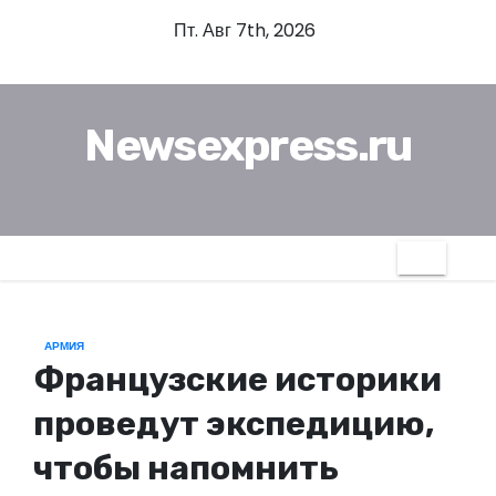
П
Пт. Авг 7th, 2026
е
р
е
Newsexpress.ru
й
т
и
к
с
о
д
АРМИЯ
е
Французские историки
р
ж
проведут экспедицию,
и
чтобы напомнить
м