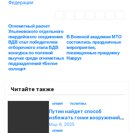
Федерации
Огнеметный расчет
Н
Ульяновского отдельного
гвардейского соединения
В Военной академии МТО
а
ВДВ стал победителем
состоялись праздничные
отборочного этапа ВДВ
мероприятия,
в
конкурса по полевой
посвященные празднику
выучке среди огнеметных
Навруз
подразделений «Белое
и
солнце»
г
Читайте также
а
ц
АРМИЯ
ПОЛИТИКА
Путин найдет способ
и
избежать гонки вооружений,
заявил пресс-секретарь
Мар 6, 2025
я
АРМИЯ