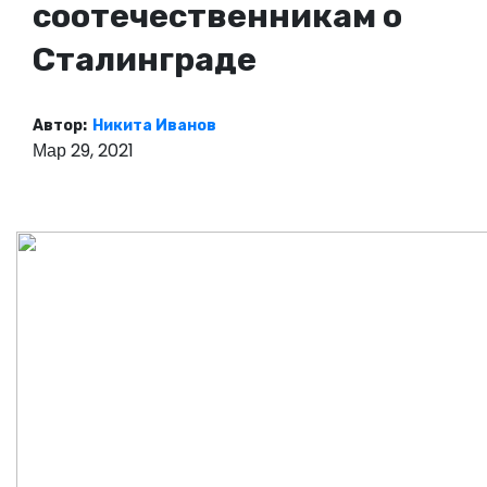
соотечественникам о
о
м
Сталинграде
у
Автор:
Никита Иванов
Мар 29, 2021