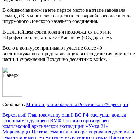
В общекомандном зачете первое место на этапе завоевала
команда Камышинского отдельного гвардейского десантно-
штурмового Донского казачьего соединения.
В дальнейшем соревнования продолжатся на этапе
«Профессионал», а также «Кавалер» («Сударыня»).
Всего в конкурсе принимают участие более 40
военнослужащих, представляющих все соединения, воинские
части и учреждения Воздушно-десантных войск.
Сообщает:
Министерство обороны Российской Федерации
Навигация
Верховный Главнокомандующий ВС РФ заслушал доклад
главнокомандующего ВМФ России о проходящей
по
комплексной арктической экспедиции «Умка-21»
записям
Миротворцы Центра гуманитарного реагирования доставили
гуманитарный груз жителям населенного пункта Норагюх в