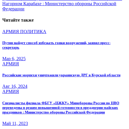
Нагорном Карабахе : Министерство обороны Российской
Федерации
Читайте также
АРМИЯ
ПОЛИТИКА
Путин найдет способ избежать гонки вооружений, заявил пресс-
секретарь
Мар 6, 2025
АРМИЯ
Российские морпехи уничтожили украинскую ДРГ в Курской области
Авг 16, 2024
АРМИЯ
Специалисты филиала ФБГУ «ЦЖКУ» Минобороны России по ЦВО
переведены в режим повышенной готовности в преддверии майских
праздников : Министерство обороны Российской Федерации
Май 11, 2023