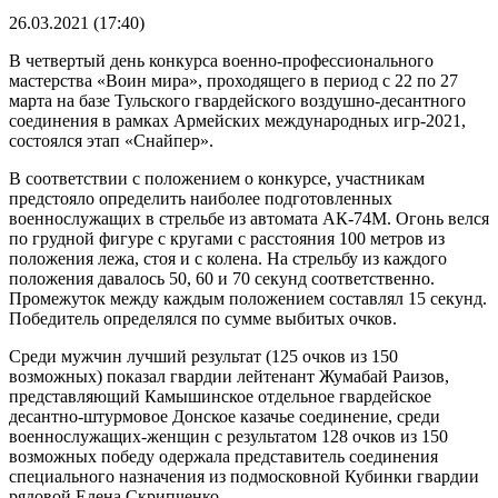
26.03.2021 (17:40)
В четвертый день конкурса военно-профессионального
мастерства «Воин мира», проходящего в период с 22 по 27
марта на базе Тульского гвардейского воздушно-десантного
соединения в рамках Армейских международных игр-2021,
состоялся этап «Снайпер».
В соответствии с положением о конкурсе, участникам
предстояло определить наиболее подготовленных
военнослужащих в стрельбе из автомата АК-74М. Огонь велся
по грудной фигуре с кругами с расстояния 100 метров из
положения лежа, стоя и с колена. На стрельбу из каждого
положения давалось 50, 60 и 70 секунд соответственно.
Промежуток между каждым положением составлял 15 секунд.
Победитель определялся по сумме выбитых очков.
Среди мужчин лучший результат (125 очков из 150
возможных) показал гвардии лейтенант Жумабай Раизов,
представляющий Камышинское отдельное гвардейское
десантно-штурмовое Донское казачье соединение, среди
военнослужащих-женщин с результатом 128 очков из 150
возможных победу одержала представитель соединения
специального назначения из подмосковной Кубинки гвардии
рядовой Елена Скрипченко.