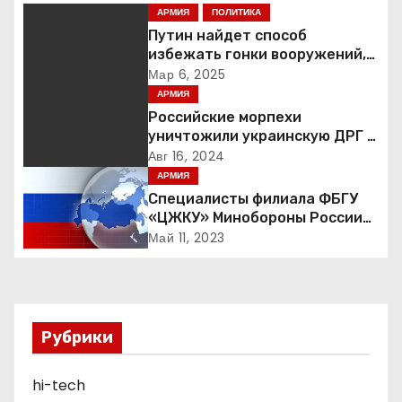
ц
АРМИЯ
ПОЛИТИКА
Путин найдет способ
и
избежать гонки вооружений,
заявил пресс-секретарь
Мар 6, 2025
я
АРМИЯ
Российские морпехи
п
уничтожили украинскую ДРГ в
Курской области
Авг 16, 2024
о
АРМИЯ
з
Специалисты филиала ФБГУ
«ЦЖКУ» Минобороны России
а
по ЦВО переведены в режим
Май 11, 2023
повышенной готовности в
п
преддверии майских
праздников : Министерство
и
обороны Российской
Федерации
Рубрики
с
я
hi-tech