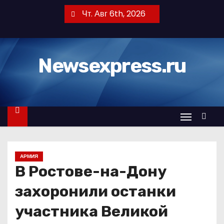
П
Чт. Авг 6th, 2026
е
р
е
Newsexpress.ru
й
т
и
к
с
о
д
АРМИЯ
е
В Ростове-на-Дону
р
ж
захоронили останки
и
участника Великой
м