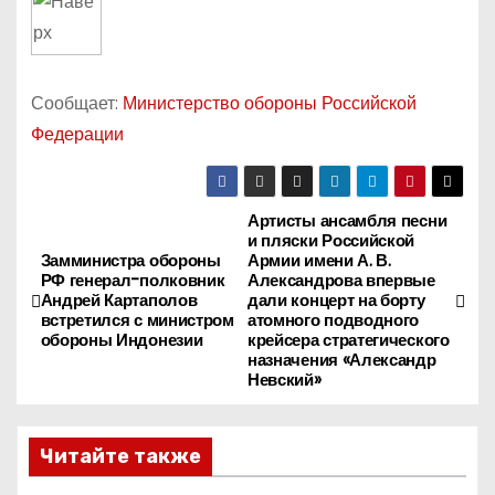
Сообщает:
Министерство обороны Российской
Федерации
Артисты ансамбля песни
Н
и пляски Российской
Замминистра обороны
Армии имени А. В.
а
РФ генерал-полковник
Александрова впервые
Андрей Картаполов
дали концерт на борту
в
встретился с министром
атомного подводного
обороны Индонезии
крейсера стратегического
назначения «Александр
и
Невский»
г
Читайте также
а