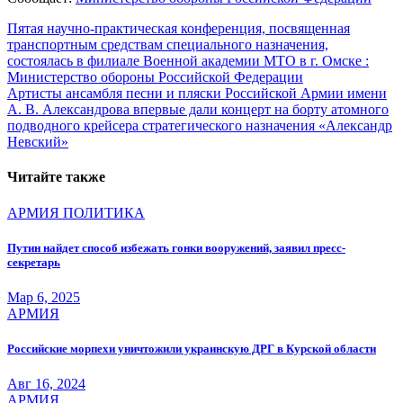
Навигация
Пятая научно-практическая конференция, посвященная
транспортным средствам специального назначения,
по
состоялась в филиале Военной академии МТО в г. Омске :
записям
Министерство обороны Российской Федерации
Артисты ансамбля песни и пляски Российской Армии имени
А. В. Александрова впервые дали концерт на борту атомного
подводного крейсера стратегического назначения «Александр
Невский»
Читайте также
АРМИЯ
ПОЛИТИКА
Путин найдет способ избежать гонки вооружений, заявил пресс-
секретарь
Мар 6, 2025
АРМИЯ
Российские морпехи уничтожили украинскую ДРГ в Курской области
Авг 16, 2024
АРМИЯ