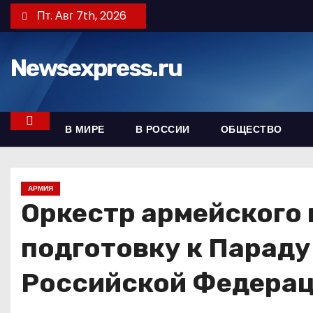
П
Пт. Авг 7th, 2026
е
р
Newsexpress.ru
е
й
т
и
В МИРЕ
В РОССИИ
ОБЩЕСТВО
к
с
о
АРМИЯ
д
Оркестр армейского 
е
подготовку к Параду
р
ж
Российской Федера
и
м