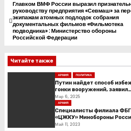
Главком ВМФ России выразил признатель
Н
руководству предприятия «Севмаш» за пер
а
экипажам атомных подлодок собрания
документальных фильмов «Фильмотека
в
подводника» : Министерство обороны
Российской Федерации
и
г
Читайте также
а
АРМИЯ
ПОЛИТИКА
ц
Путин найдет способ избе
гонки вооружений, заявил
и
пресс-секретарь
Мар 6, 2025
я
АРМИЯ
Специалисты филиала ФБ
п
«ЦЖКУ» Минобороны Росси
ЦВО переведены в режим
Май 11, 2023
о
повышенной готовности в