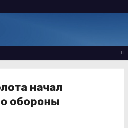
флота начал
во обороны