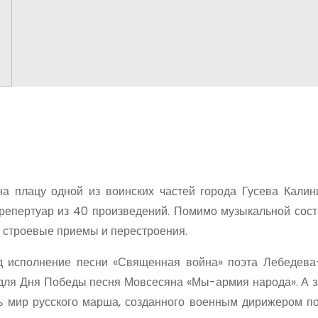
а плацу одной из воинских частей города Гусева Калин
 репертуар из 40 произведений. Помимо музыкальной сос
 строевые приемы и перестроения.
д исполнение песни «Священная война» поэта Лебедева
 для Дня Победы песня Мовсесяна «Мы-армия народа». А 
сь мир русского марша, созданного военным дирижером п