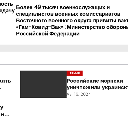
ность
Более 49 тысяч военнослужащих и
едачу
специалистов военных комиссариатов
Восточного военного округа привиты ва
«Гам-Ковид-Вак» : Министерство оборон
Российской Федерации
АРМИЯ
жать
Российские морпехи
уничтожили украинск
Курской области
Авг 16, 2024
ГУ
и по