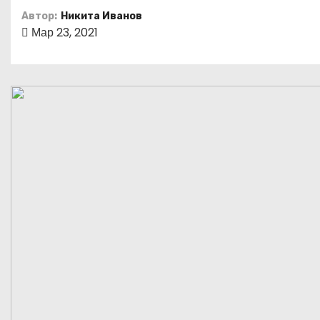
о
Автор:
Никита Иванов
м
Мар 23, 2021
у