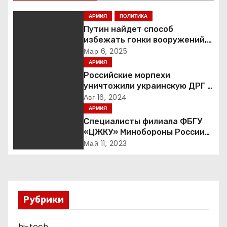
ц
АРМИЯ
ПОЛИТИКА
и
Путин найдет способ
избежать гонки вооружений,
я
заявил пресс-секретарь
Мар 6, 2025
АРМИЯ
п
Российские морпехи
уничтожили украинскую ДРГ в
о
Курской области
Авг 16, 2024
АРМИЯ
з
Специалисты филиала ФБГУ
а
«ЦЖКУ» Минобороны России
по ЦВО переведены в режим
Май 11, 2023
п
повышенной готовности в
преддверии майских
и
праздников : Министерство
обороны Российской
с
Федерации
Рубрики
я
hi-tech