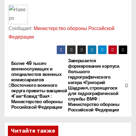
Сообщает:
Министерство обороны Российской
Федерации
Завершается
Н
Более 49 тысяч
формирование корпуса
военнослужащих и
большого
а
специалистов военных
гидрографического
комиссариатов
катера «Григорий
Восточного военного
в
Шадрин», строящегося
округа привиты вакциной
для гидрографической
«Гам-Ковид-Вак» :
службы ВМФ :
и
Министерство обороны
Министерство обороны
Российской Федерации
Российской Федерации
г
а
Читайте также