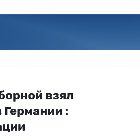
борной взял
 Германии :
ации