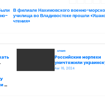
были
В филиале Нахимовского военно-морско
шно-
училища во Владивостоке прошли «Ушак
чтения»
АРМИЯ
жать
Российские морпехи
уничтожили украинск
Курской области
Авг 16, 2024
ГУ
и по