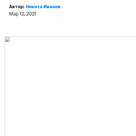
о
Автор:
Никита Иванов
м
Мар 12, 2021
у