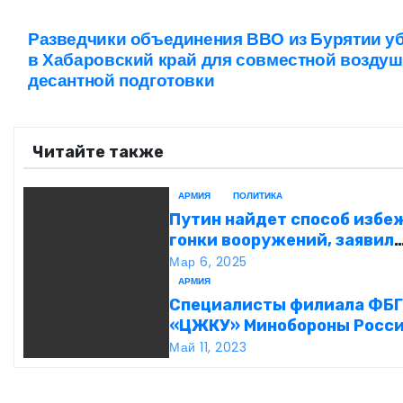
Разведчики объединения ВВО из Бурятии у
Н
в Хабаровский край для совместной возду
а
десантной подготовки
в
Читайте также
и
г
АРМИЯ
ПОЛИТИКА
Путин найдет способ избе
а
гонки вооружений, заявил
пресс-секретарь
Мар 6, 2025
ц
АРМИЯ
и
Специалисты филиала ФБ
«ЦЖКУ» Минобороны Росси
я
ЦВО переведены в режим
Май 11, 2023
повышенной готовности в
п
преддверии майских