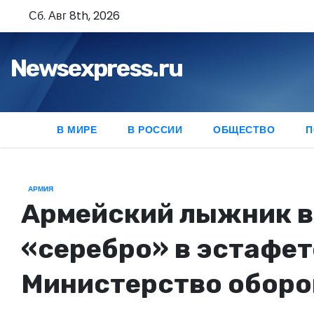
П
Сб. Авг 8th, 2026
е
р
Newsexpress.ru
е
й
т
и
В МИРЕ
В РОССИИ
ОБЩЕСТВО
П
к
с
о
АРМИЯ
д
Армейский лыжник в
е
«серебро» в эстафете
р
ж
Министерство оборо
и
м