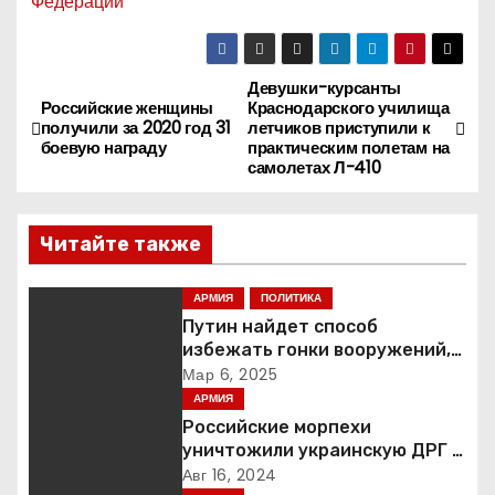
Федерации
Девушки-курсанты
Н
Российские женщины
Краснодарского училища
получили за 2020 год 31
летчиков приступили к
а
боевую награду
практическим полетам на
самолетах Л-410
в
и
Читайте также
г
АРМИЯ
ПОЛИТИКА
а
Путин найдет способ
избежать гонки вооружений,
ц
заявил пресс-секретарь
Мар 6, 2025
АРМИЯ
и
Российские морпехи
уничтожили украинскую ДРГ в
я
Курской области
Авг 16, 2024