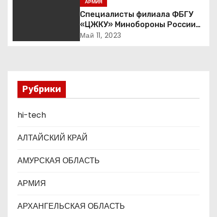
АРМИЯ
п
Специалисты филиала ФБГУ
«ЦЖКУ» Минобороны России
о
по ЦВО переведены в режим
Май 11, 2023
повышенной готовности в
з
преддверии майских
праздников : Министерство
а
обороны Российской
Федерации
п
Рубрики
и
hi-tech
с
АЛТАЙСКИЙ КРАЙ
я
АМУРСКАЯ ОБЛАСТЬ
м
АРМИЯ
АРХАНГЕЛЬСКАЯ ОБЛАСТЬ