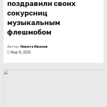
поздравили своих
о
м
сокурсниц
у
музыкальным
флешмобом
Автор:
Никита Иванов
Мар 6, 2021