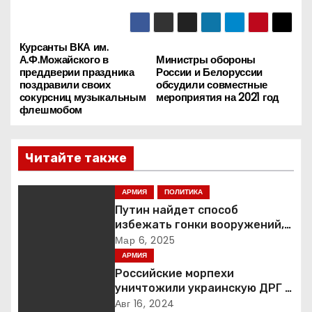
Курсанты ВКА им.
Н
А.Ф.Можайского в
Министры обороны
преддверии праздника
России и Белоруссии
а
поздравили своих
обсудили совместные
сокурсниц музыкальным
мероприятия на 2021 год
в
флешмобом
и
Читайте также
г
АРМИЯ
ПОЛИТИКА
а
Путин найдет способ
ц
избежать гонки вооружений,
заявил пресс-секретарь
Мар 6, 2025
и
АРМИЯ
Российские морпехи
я
уничтожили украинскую ДРГ в
Курской области
Авг 16, 2024