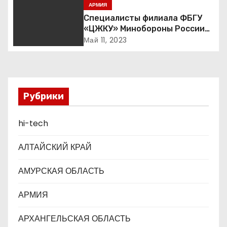
п
АРМИЯ
Специалисты филиала ФБГУ
о
«ЦЖКУ» Минобороны России
по ЦВО переведены в режим
Май 11, 2023
з
повышенной готовности в
преддверии майских
а
праздников : Министерство
обороны Российской
п
Федерации
Рубрики
и
hi-tech
с
АЛТАЙСКИЙ КРАЙ
я
АМУРСКАЯ ОБЛАСТЬ
м
АРМИЯ
АРХАНГЕЛЬСКАЯ ОБЛАСТЬ