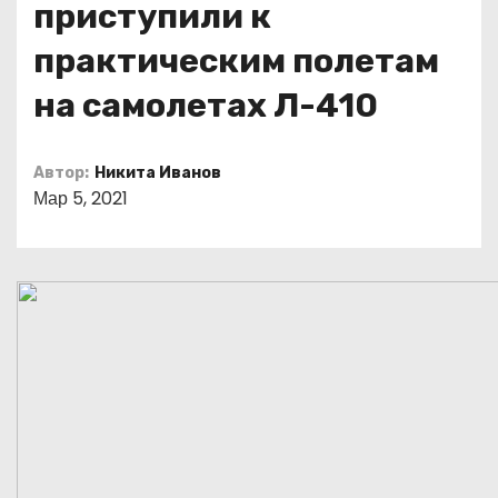
приступили к
о
м
практическим полетам
у
на самолетах Л-410
Автор:
Никита Иванов
Мар 5, 2021