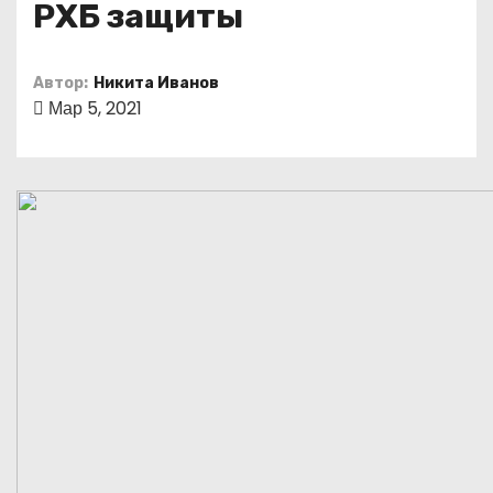
РХБ защиты
о
м
у
Автор:
Никита Иванов
Мар 5, 2021