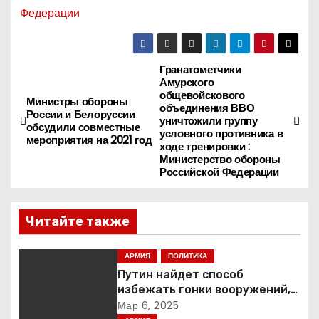
Федерации
Гранатометчики
Н
Амурского
общевойскового
а
Министры обороны
объединения ВВО
России и Белоруссии
уничтожили группу
обсудили совместные
в
условного противника в
мероприятия на 2021 год
ходе тренировки :
Министерство обороны
и
Российской Федерации
г
Читайте также
а
ц
АРМИЯ
ПОЛИТИКА
Путин найдет способ
и
избежать гонки вооружений,
заявил пресс-секретарь
Мар 6, 2025
я