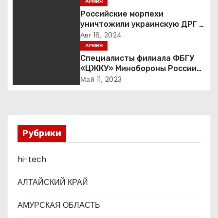
АРМИЯ
Российские морпехи
п
уничтожили украинскую ДРГ в
Курской области
Авг 16, 2024
о
АРМИЯ
з
Специалисты филиала ФБГУ
«ЦЖКУ» Минобороны России
а
по ЦВО переведены в режим
Май 11, 2023
повышенной готовности в
п
преддверии майских
праздников : Министерство
и
обороны Российской
Федерации
Рубрики
с
я
hi-tech
м
АЛТАЙСКИЙ КРАЙ
АМУРСКАЯ ОБЛАСТЬ