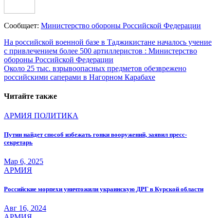
Сообщает:
Министерство обороны Российской Федерации
Навигация
На российской военной базе в Таджикистане началось учение
с привлечением более 500 артиллеристов : Министерство
по
обороны Российской Федерации
записям
Около 25 тыс. взрывоопасных предметов обезврежено
российскими саперами в Нагорном Карабахе
Читайте также
АРМИЯ
ПОЛИТИКА
Путин найдет способ избежать гонки вооружений, заявил пресс-
секретарь
Мар 6, 2025
АРМИЯ
Российские морпехи уничтожили украинскую ДРГ в Курской области
Авг 16, 2024
АРМИЯ