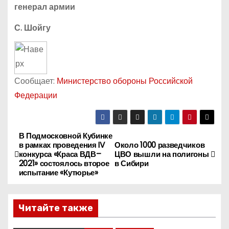
генерал армии
С. Шойгу
Сообщает:
Министерство обороны Российской
Федерации
В Подмосковной Кубинке
Н
в рамках проведения IV
Около 1000 разведчиков
конкурса «Краса ВДВ–
ЦВО вышли на полигоны
а
2021» состоялось второе
в Сибири
испытание «Кутюрье»
в
и
Читайте также
г