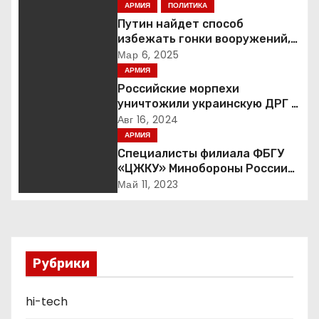
АРМИЯ
ПОЛИТИКА
а
Путин найдет способ
избежать гонки вооружений,
ц
заявил пресс-секретарь
Мар 6, 2025
АРМИЯ
и
Российские морпехи
уничтожили украинскую ДРГ в
я
Курской области
Авг 16, 2024
АРМИЯ
п
Специалисты филиала ФБГУ
«ЦЖКУ» Минобороны России
о
по ЦВО переведены в режим
Май 11, 2023
повышенной готовности в
з
преддверии майских
праздников : Министерство
а
обороны Российской
Федерации
п
Рубрики
и
hi-tech