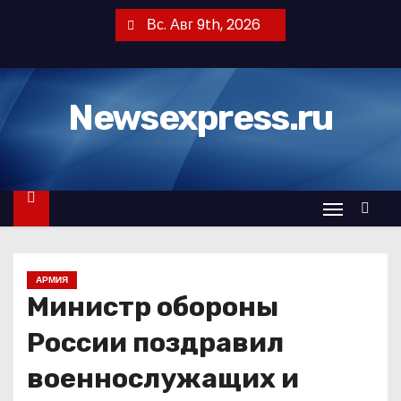
П
Вс. Авг 9th, 2026
е
р
е
Newsexpress.ru
й
т
и
к
с
о
д
АРМИЯ
е
Министр обороны
р
ж
России поздравил
и
военнослужащих и
м