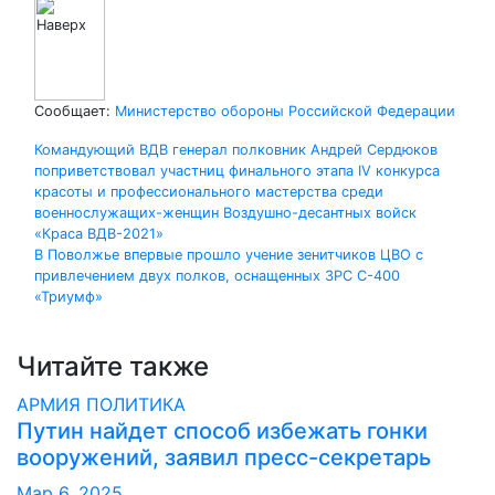
Сообщает:
Министерство обороны Российской Федерации
Навигация
Командующий ВДВ генерал полковник Андрей Сердюков
поприветствовал участниц финального этапа IV конкурса
по
красоты и профессионального мастерства среди
военнослужащих-женщин Воздушно-десантных войск
записям
«Краса ВДВ-2021»
В Поволжье впервые прошло учение зенитчиков ЦВО с
привлечением двух полков, оснащенных ЗРС С-400
«Триумф»
Читайте также
АРМИЯ
ПОЛИТИКА
Путин найдет способ избежать гонки
вооружений, заявил пресс-секретарь
Мар 6, 2025