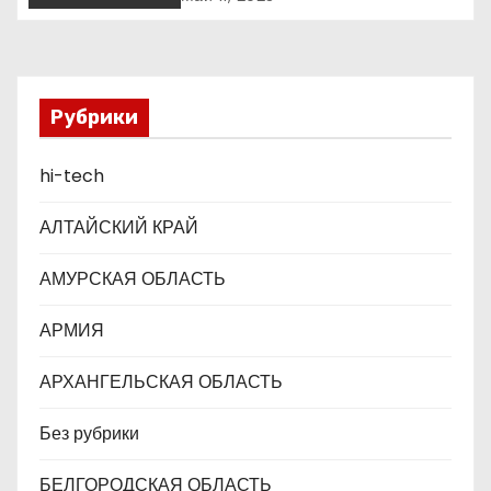
з
повышенной готовности в
преддверии майских
а
праздников : Министерство
обороны Российской
п
Федерации
Рубрики
и
hi-tech
с
АЛТАЙСКИЙ КРАЙ
я
АМУРСКАЯ ОБЛАСТЬ
м
АРМИЯ
АРХАНГЕЛЬСКАЯ ОБЛАСТЬ
Без рубрики
БЕЛГОРОДСКАЯ ОБЛАСТЬ