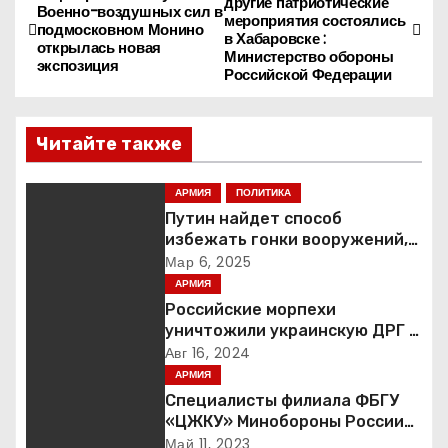
другие патриотические
Военно-воздушных сил в
мероприятия состоялись
а
подмосковном Монино
в Хабаровске :
открылась новая
Министерство обороны
экспозиция
в
Российской Федерации
и
Читайте также
г
АРМИЯ
ПОЛИТИКА
а
Путин найдет способ
ц
избежать гонки вооружений,
заявил пресс-секретарь
Мар 6, 2025
и
АРМИЯ
Российские морпехи
я
уничтожили украинскую ДРГ в
Курской области
Авг 16, 2024
п
АРМИЯ
Специалисты филиала ФБГУ
о
«ЦЖКУ» Минобороны России
по ЦВО переведены в режим
Май 11, 2023