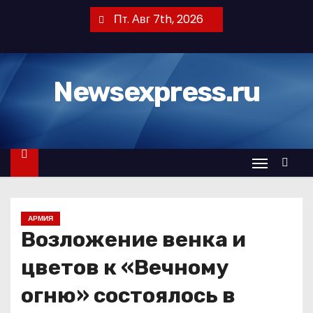
П
Пт. Авг 7th, 2026
е
р
е
Newsexpress.ru
й
т
и
к
с
о
д
АРМИЯ
е
Возложение венка и
р
ж
цветов к «Вечному
и
огню» состоялось в
м