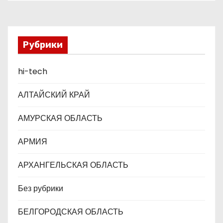
п
преддверии майских
и
праздников : Министерство
обороны Российской
с
Федерации
Рубрики
я
hi-tech
м
АЛТАЙСКИЙ КРАЙ
АМУРСКАЯ ОБЛАСТЬ
АРМИЯ
АРХАНГЕЛЬСКАЯ ОБЛАСТЬ
Без рубрики
БЕЛГОРОДСКАЯ ОБЛАСТЬ