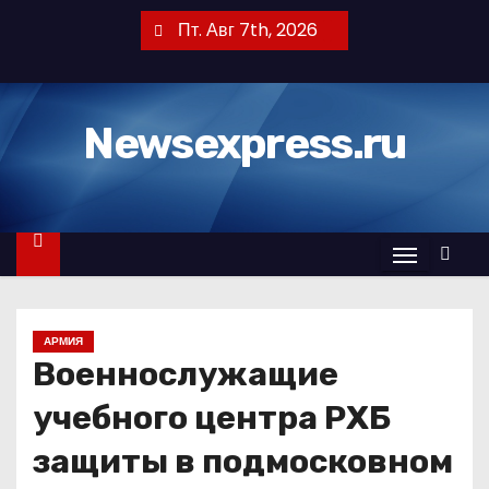
П
Пт. Авг 7th, 2026
е
р
е
Newsexpress.ru
й
т
и
к
с
о
д
АРМИЯ
е
Военнослужащие
р
ж
учебного центра РХБ
и
защиты в подмосковном
м