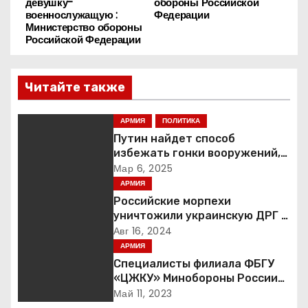
девушку-
обороны Российской
военнослужащую :
Федерации
и
Министерство обороны
Российской Федерации
г
а
Читайте также
ц
АРМИЯ
ПОЛИТИКА
и
Путин найдет способ
избежать гонки вооружений,
я
заявил пресс-секретарь
Мар 6, 2025
АРМИЯ
п
Российские морпехи
уничтожили украинскую ДРГ в
о
Курской области
Авг 16, 2024
АРМИЯ
з
Специалисты филиала ФБГУ
а
«ЦЖКУ» Минобороны России
по ЦВО переведены в режим
Май 11, 2023
повышенной готовности в