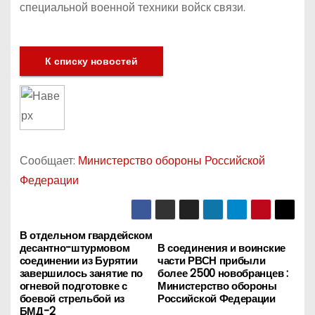
специальной военной техники войск связи.
К списку новостей
Сообщает:
Министерство обороны Российской
Федерации
В отдельном гвардейском
Н
десантно-штурмовом
В соединения и воинские
соединении из Бурятии
части РВСН прибыли
а
завершилось занятие по
более 2500 новобранцев :
огневой подготовке с
Министерство обороны
в
боевой стрельбой из
Российской Федерации
БМД-2