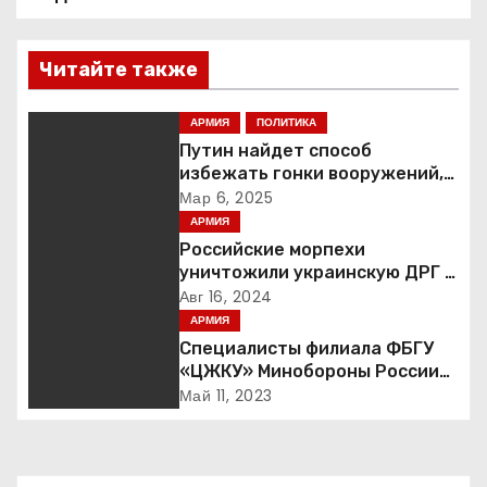
и
г
Читайте также
а
АРМИЯ
ПОЛИТИКА
Путин найдет способ
ц
избежать гонки вооружений,
заявил пресс-секретарь
Мар 6, 2025
и
АРМИЯ
я
Российские морпехи
уничтожили украинскую ДРГ в
п
Курской области
Авг 16, 2024
АРМИЯ
о
Специалисты филиала ФБГУ
«ЦЖКУ» Минобороны России
з
по ЦВО переведены в режим
Май 11, 2023
повышенной готовности в
а
преддверии майских
праздников : Министерство
п
обороны Российской