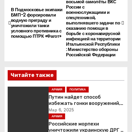
восьмой самолёты ВКС
а
России с
В Подмосковье экипажи
военнослужащими и
БМП-2 форсировали
в
спецтехникой,
водную преграду и
выполнявшего задачи по
уничтожили танки
оказанию помощи в
и
условного противника с
борьбе с коронавирусной
помощью ПТРК «Фагот»
инфекцией на территории
г
Итальянской Республики
: Министерство обороны
а
Российской Федерации
ц
Читайте также
и
АРМИЯ
ПОЛИТИКА
я
Путин найдет способ
п
избежать гонки вооружений,
заявил пресс-секретарь
Мар 6, 2025
о
АРМИЯ
Российские морпехи
з
уничтожили украинскую ДРГ в