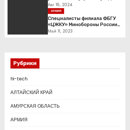
Курской области
Авг 16, 2024
а
АРМИЯ
Специалисты филиала ФБГУ
п
«ЦЖКУ» Минобороны России
по ЦВО переведены в режим
Май 11, 2023
и
повышенной готовности в
преддверии майских
с
праздников : Министерство
обороны Российской
я
Федерации
Рубрики
м
hi-tech
АЛТАЙСКИЙ КРАЙ
АМУРСКАЯ ОБЛАСТЬ
АРМИЯ