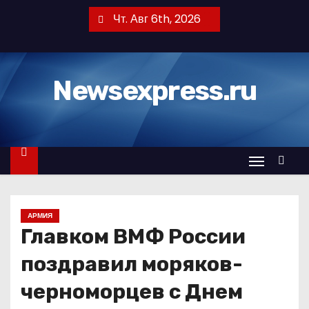
П
Чт. Авг 6th, 2026
е
р
е
Newsexpress.ru
й
т
и
к
с
о
д
АРМИЯ
е
Главком ВМФ России
р
ж
поздравил моряков-
и
черноморцев с Днем
м