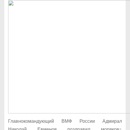
Главнокомандующий ВМФ России Адмирал
Николай Евменов поздравил моряков-