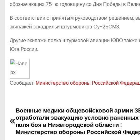
обозначающих 75-ю годовщину со Дня Победы в Велик
В соответствии с принятым руководством решением, в
экипажей эскадрильи штурмовиков Су-25СМ3.
Другие экипажи полка штурмовой авиации ЮВО также б
Юга России.
Сообщает:
Министерство обороны Российской Федера
Военные медики общевойсковой армии З
Н
отработали эвакуацию условно раненных
а
поля боя в Нижегородской области :
Министерство обороны Российской Феде
в