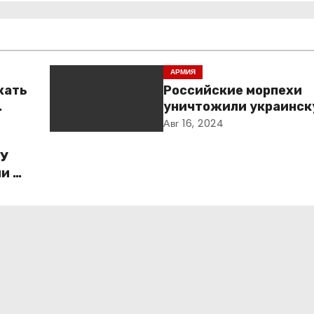
АРМИЯ
жать
Российские морпехи
уничтожили украинск
Курской области
Авг 16, 2024
ГУ
и по
о