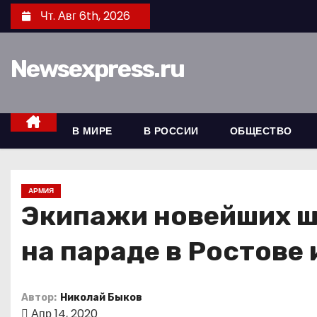
П
Чт. Авг 6th, 2026
е
р
Newsexpress.ru
е
й
т
и
В МИРЕ
В РОССИИ
ОБЩЕСТВО
к
с
о
АРМИЯ
д
Экипажи новейших ш
е
на параде в Ростове 
р
ж
и
Автор:
Николай Быков
м
Апр 14, 2020