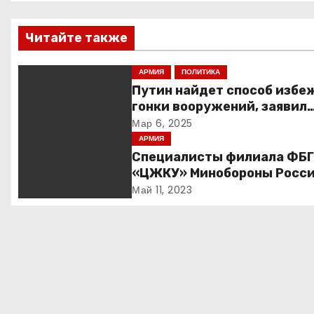
и
Читайте также
г
АРМИЯ
ПОЛИТИКА
а
Путин найдет способ избе
гонки вооружений, заявил
ц
пресс-секретарь
Мар 6, 2025
и
АРМИЯ
Специалисты филиала ФБ
я
«ЦЖКУ» Минобороны Росси
ЦВО переведены в режим
Май 11, 2023
п
повышенной готовности в
преддверии майских
о
праздников : Министерств
обороны Российской
з
Федерации
а