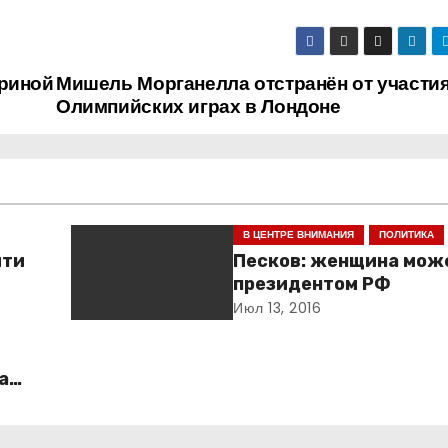
ариной
Мишель Морганелла отстранён от участия
Олимпийских играх в Лондоне
В ЦЕНТРЕ ВНИМАНИЯ
ПОЛИТИКА
йти
Песков: женщина мож
президентом РФ
Июл 13, 2016
а
О