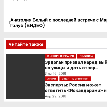
Анатолия Белый о последней встрече с М
Н
Голуб (ВИДЕО)
а
в
Читайте также
и
В ЦЕНТРЕ ВНИМАНИЯ
ПОЛИТИКА
г
Эрдоган призвал народ вы
на улицы и дать отпор
а
мятежникам
Июл 16, 2016
АРМИЯ
В ЦЕНТРЕ ВНИМАНИЯ
ц
Эксперты: Россия может
и
ответить «Искандерами» н
вступление Швеции в НАТ
Апр 29, 2016
я