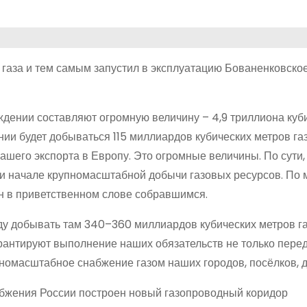
 газа и тем самым запустил в эксплуатацию Бованенковско
дении составляют огромную величину – 4,9 триллиона куб
и будет добываться 115 миллиардов кубических метров газа
шего экспорта в Европу. Это огромные величины. По сути,
при начале крупномасштабной добычи газовых ресурсов. По
ин в приветственном слове собравшимся.
ду добывать там 340–360 миллиардов кубических метров га
арантируют выполнение наших обязательств не только пер
упномасштабное снабжение газом наших городов, посёлков, 
абжения России построен новый газопроводный коридор