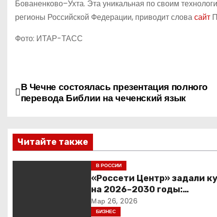
Бованенково–Ухта. Эта уникальная по своим технолог
регионы Российской Федерации, приводит слова
сайт
П
Фото: ИТАР-ТАСС
Н
В Чечне состоялась презентация полного
перевода Библии на чеченский язык
а
в
Читайте также
и
г
В РОССИИ
«Россети Центр» задали к
а
на 2026–2030 годы:
инвестиции в надежность 
Мар 26, 2026
ц
сбалансированная финанс
БИЗНЕС