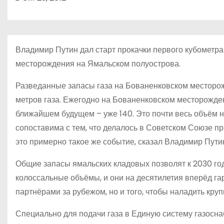
о
м
у
Владимир Путин дал старт прокачки первого кубометра
месторождения на Ямальском полуострова.
Разведанные запасы газа на Бованенковском месторож
метров газа. Ежегодно на Бованенковском месторождени
ближайшем будущем – уже 140. Это почти весь объём на
сопоставима с тем, что делалось в Советском Союзе 
это примерно такое же событие, сказал Владимир Пут
Общие запасы ямальских кладовых позволят к 2030 го
колоссальные объёмы, и они на десятилетия вперёд г
партнёрами за рубежом, но и того, чтобы наладить кр
Специально для подачи газа в Единую систему газосн