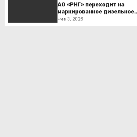
политика
и
АО «РНГ» переходит на
маркированное дизельное
я
топливо
Фев 3, 2026
п
о
з
а
п
и
с
я
м