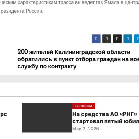
ическим характеристикам трасса выведет газ Ямала в цент
резидента России.
200 жителей Калининградской области
обратились в пункт отбора граждан на в
службу по контракту
В РОССИИ
урс
На средства АО «РНГ»
стартовал пятый юби
и
конкурс в сфере обра
Мар 2, 2026
овая