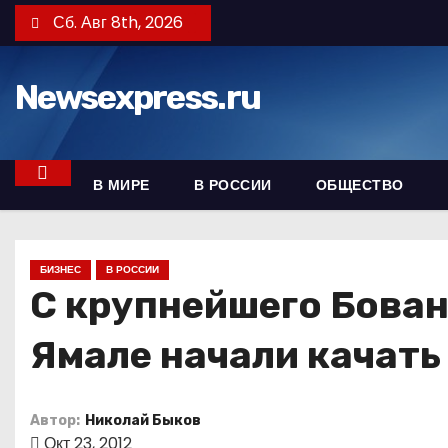
П
Сб. Авг 8th, 2026
е
р
Newsexpress.ru
е
й
т
и
В МИРЕ
В РОССИИ
ОБЩЕСТВО
к
с
о
БИЗНЕС
В РОССИИ
д
С крупнейшего Бован
е
Ямале начали качать
р
ж
и
Автор:
Николай Быков
м
Окт 23, 2012