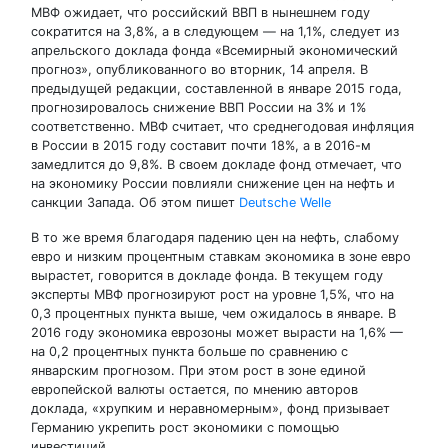
МВФ ожидает, что российский ВВП в нынешнем году
сократится на 3,8%, а в следующем — на 1,1%, следует из
апрельского доклада фонда «Всемирный экономический
прогноз», опубликованного во вторник, 14 апреля. В
предыдущей редакции, составленной в январе 2015 года,
прогнозировалось снижение ВВП России на 3% и 1%
соответственно. МВФ считает, что среднегодовая инфляция
в России в 2015 году составит почти 18%, а в 2016-м
замедлится до 9,8%. В своем докладе фонд отмечает, что
на экономику России повлияли снижение цен на нефть и
санкции Запада. Об этом пишет
Deutsche Welle
В то же время благодаря падению цен на нефть, слабому
евро и низким процентным ставкам экономика в зоне евро
вырастет, говорится в докладе фонда. В текущем году
эксперты МВФ прогнозируют рост на уровне 1,5%, что на
0,3 процентных пункта выше, чем ожидалось в январе. В
2016 году экономика еврозоны может вырасти на 1,6% —
на 0,2 процентных пункта больше по сравнению с
январским прогнозом. При этом рост в зоне единой
европейской валюты остается, по мнению авторов
доклада, «хрупким и неравномерным», фонд призывает
Германию укрепить рост экономики с помощью
инвестиций.