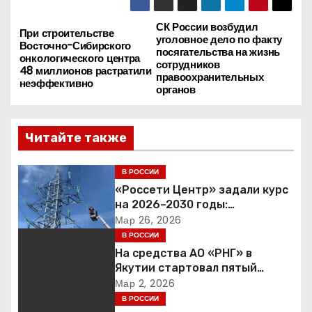
СК России возбудил
Н
При строительстве
уголовное дело по факту
Восточно-Сибирского
посягательства на жизнь
а
онкологического центра
сотрудников
48 миллионов растратили
правоохранительных
неэффективно
в
органов
и
Читайте также
г
В РОССИИ
а
«Россети Центр» задали курс
ц
на 2026–2030 годы:
инвестиции в надежность и
Мар 26, 2026
и
сбалансированная
В РОССИИ
финансовая политика
На средства АО «РНГ» в
я
Якутии стартовал пятый
юбилейный конкурс в сфере
Мар 2, 2026
п
образования
В РОССИИ