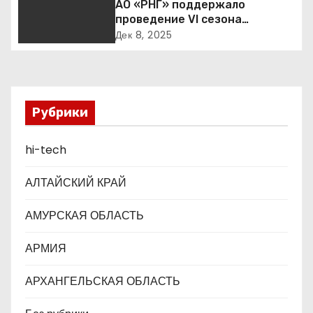
АО «РНГ» поддержало
о
проведение VI сезона
международной детско-
Дек 8, 2025
з
юношеской премии «Экология
– дело каждого»
а
п
Рубрики
и
hi-tech
с
АЛТАЙСКИЙ КРАЙ
я
АМУРСКАЯ ОБЛАСТЬ
м
АРМИЯ
АРХАНГЕЛЬСКАЯ ОБЛАСТЬ