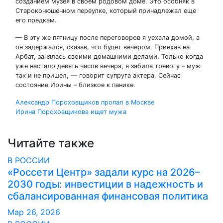
созданием музея в своем родовом доме. Это особняк в
Староконюшенном переулке, который принадлежал еще
его предкам.
— В эту же пятницу после переговоров я уехала домой, а
он задержался, сказав, что будет вечером. Приехав на
Арбат, занялась своими домашними делами. Только когда
уже настало девять часов вечера, я забила тревогу – муж
так и не пришел, — говорит супруга актера. Сейчас
состояние Ирины – близкое к панике.
Навигация
Александр Пороховщиков пропал в Москве
Ирина Пороховщикова ищет мужа
по
записям
Читайте также
В РОССИИ
«Россети Центр» задали курс на 2026–
2030 годы: инвестиции в надежность и
сбалансированная финансовая политика
Мар 26, 2026