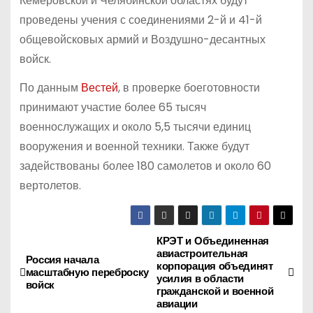
Кемеровской и Челябинской областях будут
проведены учения с соединениями 2-й и 41-й
общевойсковых армий и Воздушно-десантных
войск.
По данным
Вестей
, в проверке боеготовности
принимают участие более 65 тысяч
военнослужащих и около 5,5 тысячи единиц
вооружения и военной техники. Также будут
задействованы более 180 самолетов и около 60
вертолетов.
КРЭТ и Объединенная
Н
авиастроительная
Россия начала
корпорация объединят
а
масштабную переброску
усилия в области
войск
гражданской и военной
в
авиации