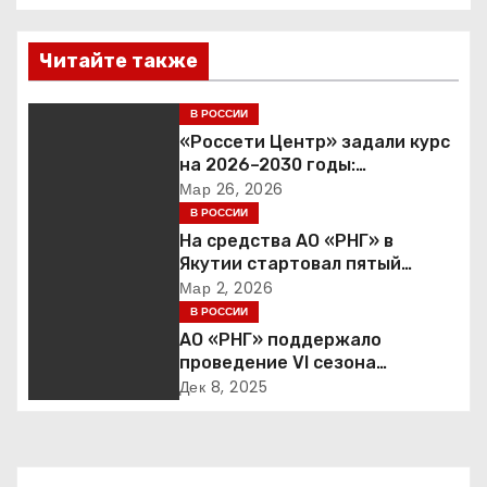
и
Читайте также
г
В РОССИИ
а
«Россети Центр» задали курс
ц
на 2026–2030 годы:
инвестиции в надежность и
Мар 26, 2026
и
сбалансированная
В РОССИИ
финансовая политика
На средства АО «РНГ» в
я
Якутии стартовал пятый
юбилейный конкурс в сфере
Мар 2, 2026
п
образования
В РОССИИ
АО «РНГ» поддержало
о
проведение VI сезона
международной детско-
Дек 8, 2025
з
юношеской премии «Экология
– дело каждого»
а