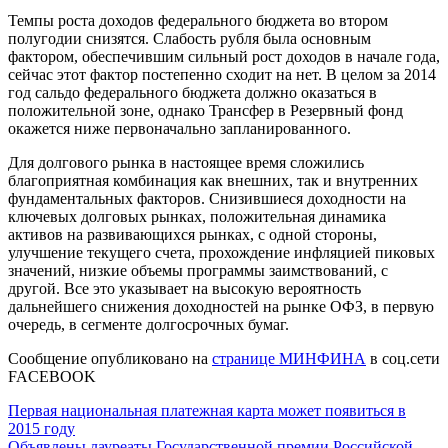
Темпы роста доходов федерального бюджета во втором
полугодии снизятся. Слабость рубля была основным
фактором, обеспечившим сильный рост доходов в начале года,
сейчас этот фактор постепенно сходит на нет. В целом за 2014
год сальдо федерального бюджета должно оказаться в
положительной зоне, однако Трансфер в Резервный фонд
окажется ниже первоначально запланированного.
Для долгового рынка в настоящее время сложились
благоприятная комбинация как внешних, так и внутренних
фундаментальных факторов. Снизившиеся доходности на
ключевых долговых рынках, положительная динамика
активов на развивающихся рынках, с одной стороны,
улучшение текущего счета, прохождение инфляцией пиковых
значений, низкие объемы программы заимствований, с
другой. Все это указывает на высокую вероятность
дальнейшего снижения доходностей на рынке ОФЗ, в первую
очередь, в сегменте долгосрочных бумаг.
Сообщение опубликовано на
странице МИНФИНА
в соц.сети
FACEBOOK
Навигация
Первая национальная платежная карта может появиться в
2015 году
по
Объявлены лауреаты Государственной премии Российской