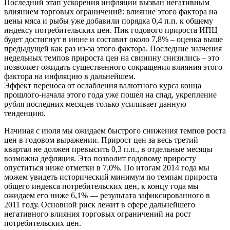
Последний этап ускорения инфляции вызван негативным
влиянием торговых ограничений: влияние этого фактора на
цены мяса и рыбы уже добавили порядка 0,4 п.п. к общему
индексу потребительских цен. Пик годового прироста ИПЦ
будет достигнут в июне и составит около 7,8% – оценка выше
предыдущей как раз из-за этого фактора. Последние значения
недельных темпов прироста цен на свинину снизились – это
позволяет ожидать существенного сокращения влияния этого
фактора на инфляцию в дальнейшем.
Эффект переноса от ослабления валютного курса конца
прошлого-начала этого года уже пошел на спад, укрепление
рубля последних месяцев только усиливает данную
тенденцию.
Начиная с июля мы ожидаем быстрого снижения темпов роста
цен в годовом выражении. Прирост цен за весь третий
квартал не должен превысить 0,3 п.п., в отдельные месяцы
возможна дефляция. Это позволит годовому приросту
опуститься ниже отметки в 7,0%. По итогам 2014 года мы
можем увидеть исторический минимум по темпам прироста
общего индекса потребительских цен, к концу года мы
ожидаем его ниже 6,1% — результата зафиксированного в
2011 году. Основной риск лежит в сфере дальнейшего
негативного влияния торговых ограничений на рост
потребительских цен.