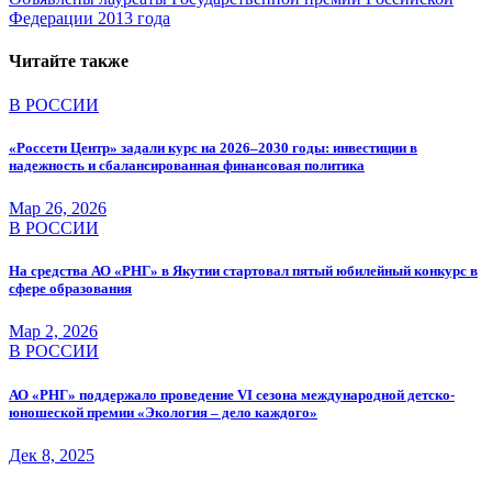
записям
Федерации 2013 года
Читайте также
В РОССИИ
«Россети Центр» задали курс на 2026–2030 годы: инвестиции в
надежность и сбалансированная финансовая политика
Мар 26, 2026
В РОССИИ
На средства АО «РНГ» в Якутии стартовал пятый юбилейный конкурс в
сфере образования
Мар 2, 2026
В РОССИИ
АО «РНГ» поддержало проведение VI сезона международной детско-
юношеской премии «Экология – дело каждого»
Дек 8, 2025