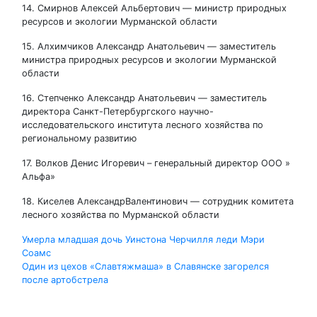
14. Смирнов Алексей Альбертович — министр природных
ресурсов и экологии Мурманской области
15. Алхимчиков Александр Анатольевич — заместитель
министра природных ресурсов и экологии Мурманской
области
16. Степченко Александр Анатольевич — заместитель
директора Санкт-Петербургского научно-
исследовательского института лесного хозяйства по
региональному развитию
17. Волков Денис Игоревич – генеральный директор ООО »
Альфа»
18. Киселев АлександрВалентинович — сотрудник комитета
лесного хозяйства по Мурманской области
Навигация
Умерла младшая дочь Уинстона Черчилля леди Мэри
Соамс
по
Один из цехов «Славтяжмаша» в Славянске загорелся
после артобстрела
записям