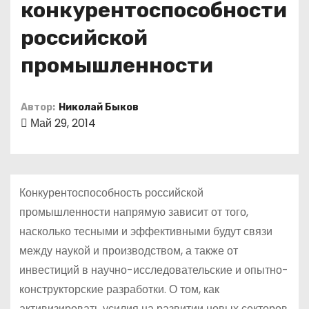
конкурентоспособности
о
м
российской
у
промышленности
Автор:
Николай Быков
Май 29, 2014
Конкурентоспособность российской
промышленности напрямую зависит от того,
насколько тесными и эффективными будут связи
между наукой и производством, а также от
инвестиций в научно-исследовательские и опытно-
конструкторские разработки. О том, как
активизировать усилия на развитии новых секторов