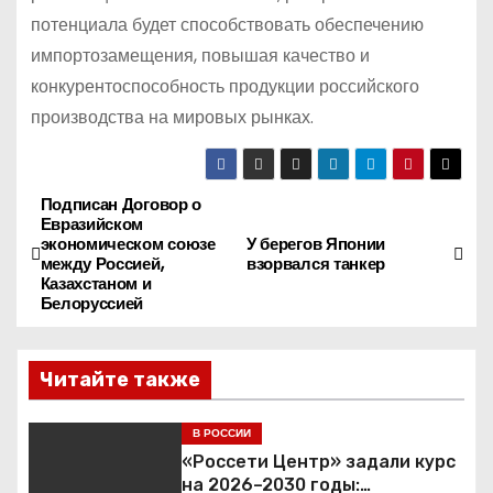
потенциала будет способствовать обеспечению
импортозамещения, повышая качество и
конкурентоспособность продукции российского
производства на мировых рынках.
Подписан Договор о
Н
Евразийском
экономическом союзе
У берегов Японии
а
между Россией,
взорвался танкер
Казахстаном и
в
Белоруссией
и
Читайте также
г
В РОССИИ
а
«Россети Центр» задали курс
на 2026–2030 годы: