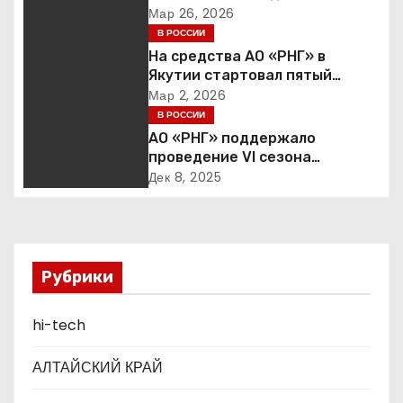
ц
инвестиции в надежность и
Мар 26, 2026
и
сбалансированная
В РОССИИ
финансовая политика
На средства АО «РНГ» в
я
Якутии стартовал пятый
юбилейный конкурс в сфере
Мар 2, 2026
п
образования
В РОССИИ
АО «РНГ» поддержало
о
проведение VI сезона
международной детско-
Дек 8, 2025
з
юношеской премии «Экология
– дело каждого»
а
п
Рубрики
и
hi-tech
с
АЛТАЙСКИЙ КРАЙ
я