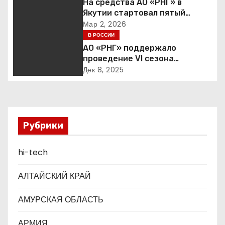
На средства АО «РНГ» в
Якутии стартовал пятый
и
юбилейный конкурс в сфере
Мар 2, 2026
образования
В РОССИИ
я
АО «РНГ» поддержало
п
проведение VI сезона
международной детско-
Дек 8, 2025
о
юношеской премии «Экология
– дело каждого»
з
а
Рубрики
п
hi-tech
и
АЛТАЙСКИЙ КРАЙ
с
АМУРСКАЯ ОБЛАСТЬ
я
АРМИЯ