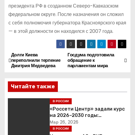
президента РФ в созданном Северо-Кавказском
федеральном округе. После назначения он сложил
с себя полномочия губернатора Красноярского края
— в этой должности он находился с 2007 года.
Долги Киева
Госдума подготовила
Н
переполнили терпение
обращение к
Дмитрия Медведева
парламентам мира
а
в
Читайте также
и
В РОССИИ
г
«Россети Центр» задали курс
на 2026–2030 годы:
а
инвестиции в надежность и
Мар 26, 2026
сбалансированная
В РОССИИ
ц
финансовая политика