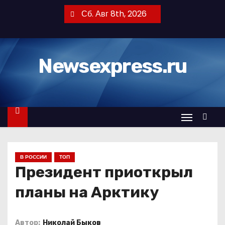
П
Сб. Авг 8th, 2026
е
р
е
Newsexpress.ru
й
т
и
к
с
о
д
В РОССИИ
ТОП
е
Президент приоткрыл
р
ж
планы на Арктику
и
м
Автор:
Николай Быков