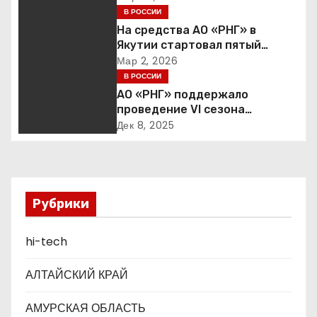
ц
сбалансированная
В РОССИИ
финансовая политика
На средства АО «РНГ» в
и
Якутии стартовал пятый
юбилейный конкурс в сфере
Мар 2, 2026
я
образования
В РОССИИ
АО «РНГ» поддержало
п
проведение VI сезона
международной детско-
о
Дек 8, 2025
юношеской премии «Экология
– дело каждого»
з
а
Рубрики
п
hi-tech
и
с
АЛТАЙСКИЙ КРАЙ
я
АМУРСКАЯ ОБЛАСТЬ