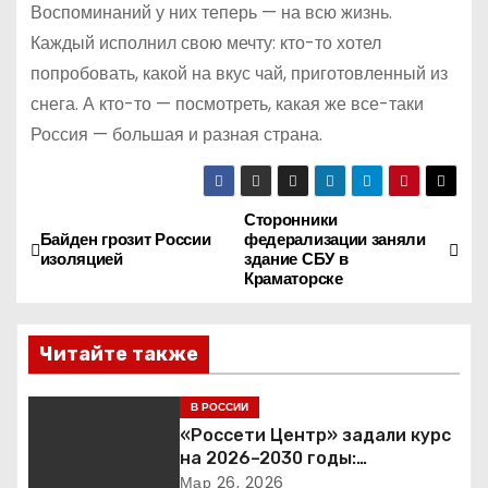
Воспоминаний у них теперь — на всю жизнь.
Каждый исполнил свою мечту: кто-то хотел
попробовать, какой на вкус чай, приготовленный из
снега. А кто-то — посмотреть, какая же все-таки
Россия — большая и разная страна.
Сторонники
Н
Байден грозит России
федерализации заняли
изоляцией
здание СБУ в
а
Краматорске
в
Читайте также
и
г
В РОССИИ
«Россети Центр» задали курс
а
на 2026–2030 годы:
инвестиции в надежность и
Мар 26, 2026