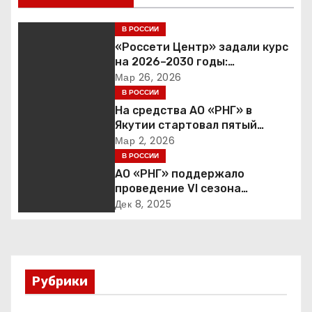
и
В РОССИИ
г
«Россети Центр» задали курс
на 2026–2030 годы:
а
инвестиции в надежность и
Мар 26, 2026
сбалансированная
В РОССИИ
ц
финансовая политика
На средства АО «РНГ» в
Якутии стартовал пятый
и
юбилейный конкурс в сфере
Мар 2, 2026
образования
В РОССИИ
я
АО «РНГ» поддержало
п
проведение VI сезона
международной детско-
Дек 8, 2025
о
юношеской премии «Экология
– дело каждого»
з
а
Рубрики
п