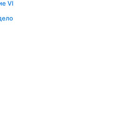
е VI
дело