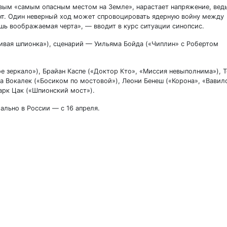
вым «самым опасным местом на Земле», нарастает напряжение, вед
нт. Один неверный ход может спровоцировать ядерную войну между
ь воображаемая черта», — вводит в курс ситуации синопсис.
ивая шпионка»), сценарий — Уильяма Бойда («Чиплин» с Робертом
ое зеркало»), Брайан Каспе («Доктор Кто», «Миссия невыполнима»), 
а Вокалек («Босиком по мостовой»), Леони Бенеш («Корона», «Вавил
арк Цак («Шпионский мост»).
ально в России — с 16 апреля.