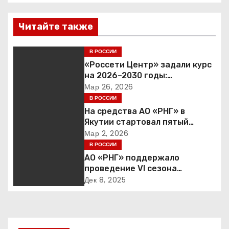
в
Читайте также
и
г
В РОССИИ
«Россети Центр» задали курс
а
на 2026–2030 годы:
инвестиции в надежность и
Мар 26, 2026
ц
сбалансированная
В РОССИИ
финансовая политика
На средства АО «РНГ» в
и
Якутии стартовал пятый
юбилейный конкурс в сфере
Мар 2, 2026
я
образования
В РОССИИ
АО «РНГ» поддержало
п
проведение VI сезона
международной детско-
о
Дек 8, 2025
юношеской премии «Экология
– дело каждого»
з
а