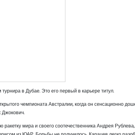
турнира в Дубае. Это его первый в карьере титул.
ткрытого чемпионата Австралии, когда он сенсационно дош
к Джокович.
 ракетку мира и своего соотечественника Андрея Рублева,
исом из ЮАР. Борьбы не получилось. Карацев легко разоб