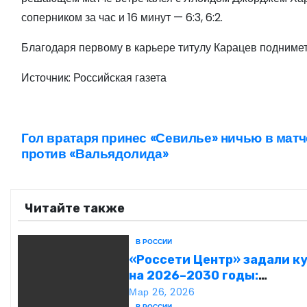
соперником за час и 16 минут — 6:3, 6:2.
Благодаря первому в карьере титулу Карацев поднимет
Источник: Российская газета
Гол вратаря принес «Севилье» ничью в матч
Н
против «Вальядолида»
а
в
Читайте также
и
В РОССИИ
г
«Россети Центр» задали к
на 2026–2030 годы:
а
инвестиции в надежность 
Мар 26, 2026
В РОССИИ