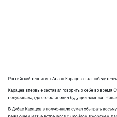
Российский теннисист Аслан Карацев стал победителем 
Карацев впервые заставил говорить о себе во время О
полуфинала, где его остановил будущий чемпион Нова
В Дубае Карацев в полуфинале сумел обыграть восьмую
решающем матче встречался с Ллойдом Джорджем Харр