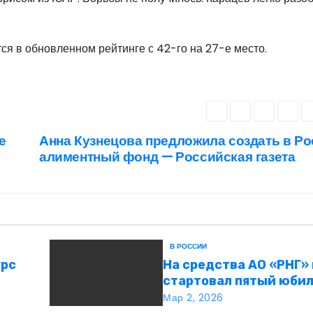
ся в обновленном рейтинге с 42-го на 27-е место.
е
Анна Кузнецова предложила создать в Р
алиментный фонд — Российская газета
В РОССИИ
урс
На средства АО «РНГ»
стартовал пятый юби
и
конкурс в сфере обра
Мар 2, 2026