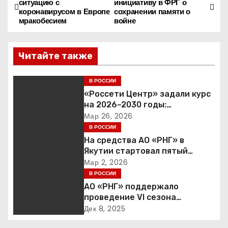
ситуацию с
инициативу в ФРГ о
коронавирусом в Европе
сохранении памяти о
а
мракобесием
войне
в
Читайте также
и
г
В РОССИИ
«Россети Центр» задали курс
а
на 2026–2030 годы:
инвестиции в надежность и
Мар 26, 2026
ц
сбалансированная
В РОССИИ
финансовая политика
На средства АО «РНГ» в
и
Якутии стартовал пятый
юбилейный конкурс в сфере
Мар 2, 2026
я
образования
В РОССИИ
АО «РНГ» поддержало
п
проведение VI сезона
международной детско-
о
Дек 8, 2025
юношеской премии «Экология