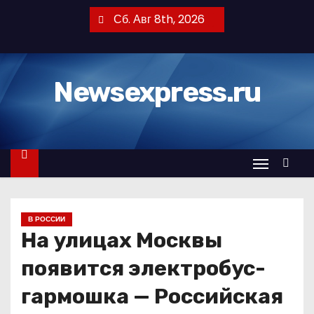
П
Сб. Авг 8th, 2026
е
р
е
Newsexpress.ru
й
т
и
к
с
о
д
В РОССИИ
е
На улицах Москвы
р
ж
появится электробус-
и
гармошка — Российская
м