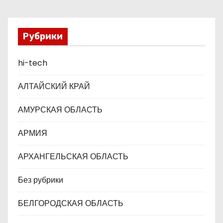
– дело каждого»
з
а
Рубрики
п
hi-tech
и
с
АЛТАЙСКИЙ КРАЙ
я
АМУРСКАЯ ОБЛАСТЬ
м
АРМИЯ
АРХАНГЕЛЬСКАЯ ОБЛАСТЬ
Без рубрики
БЕЛГОРОДСКАЯ ОБЛАСТЬ