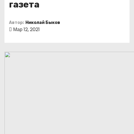
газета
о
м
у
Автор:
Николай Быков
Мар 12, 2021