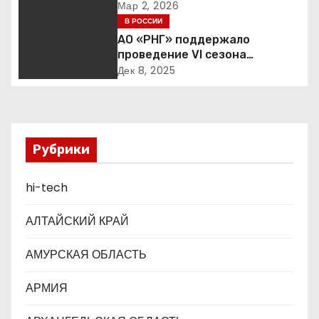
юбилейный конкурс в сфере
Мар 2, 2026
я
образования
В РОССИИ
АО «РНГ» поддержало
п
проведение VI сезона
международной детско-
о
Дек 8, 2025
юношеской премии «Экология
– дело каждого»
з
а
Рубрики
п
hi-tech
и
с
АЛТАЙСКИЙ КРАЙ
я
АМУРСКАЯ ОБЛАСТЬ
м
АРМИЯ