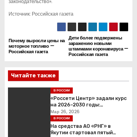
законодательство».
Источник: Российская газета
Дети более подвержены
Н
Почему выросли цены на
заражению новыми
моторное топливо —
штаммами коронавируса —
а
Российская газета
Российская газета
в
Читайте также
и
г
В РОССИИ
«Россети Центр» задали курс
а
на 2026–2030 годы:
инвестиции в надежность и
Мар 26, 2026
ц
сбалансированная
В РОССИИ
финансовая политика
На средства АО «РНГ» в
и
Якутии стартовал пятый