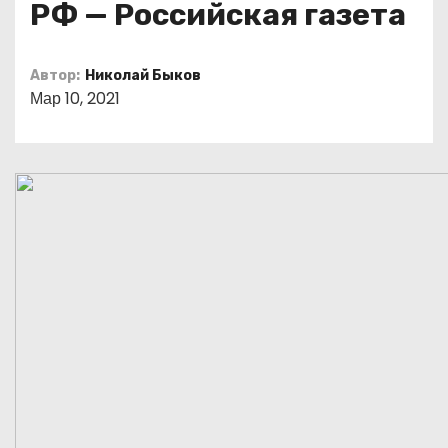
РФ — Российская газета
о
м
у
Автор:
Николай Быков
Мар 10, 2021