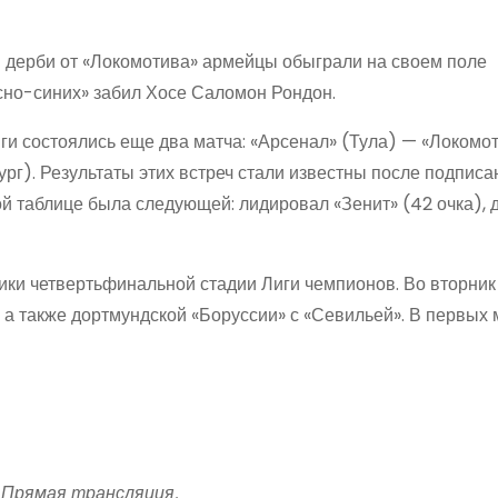
 дерби от «Локомотива» армейцы обыграли на своем поле
асно-синих» забил Хосе Саломон Рондон.
иги состоялись еще два матча: «Арсенал» (Тула) — «Локомо
рг). Результаты этих встреч стали известны после подписа
ной таблице была следующей: лидировал «Зенит» (42 очка), 
ики четвертьфинальной стадии Лиги чемпионов. Во вторник
 а также дортмундской «Боруссии» с «Севильей». В первых 
 Прямая трансляция.