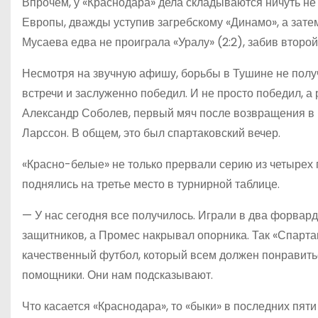
Впрочем, у «Краснодара» дела складываются ничуть не 
Европы, дважды уступив загребскому «Динамо», а зате
Мусаева едва не проиграла «Уралу» (2:2), забив второй
Несмотря на звучную афишу, борьбы в Тушине не полу
встречи и заслуженно победил. И не просто победил, а
Александр Соболев, первый мяч после возвращения в 
Ларссон. В общем, это был спартаковский вечер.
«Красно-белые» не только прервали серию из четырех 
поднялись на третье место в турнирной таблице.
— У нас сегодня все получилось. Играли в два форвард
защитников, а Промес накрывал опорника. Так «Спарта
качественный футбол, который всем должен понравиться
помощники. Они нам подсказывают.
Что касается «Краснодара», то «быки» в последних пят