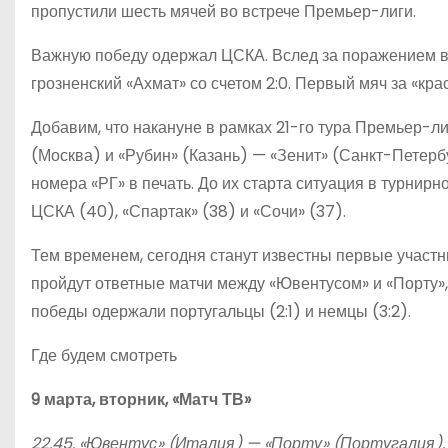
пропустили шесть мячей во встрече Премьер-лиги.
Важную победу одержал ЦСКА. Вслед за поражением в
грозненский «Ахмат» со счетом 2:0. Первый мяч за «кр
Добавим, что накануне в рамках 21-го тура Премьер-л
(Москва) и «Рубин» (Казань) — «Зенит» (Санкт-Петербу
номера «РГ» в печать. До их старта ситуация в турнир
ЦСКА (40), «Спартак» (38) и «Сочи» (37).
Тем временем, сегодня станут известны первые участн
пройдут ответные матчи между «Ювентусом» и «Порту»,
победы одержали португальцы (2:1) и немцы (3:2).
Где будем смотреть
9 марта, вторник, «Матч ТВ»
22.45. «Ювентус» (Италия) — «Порту» (Португалия).