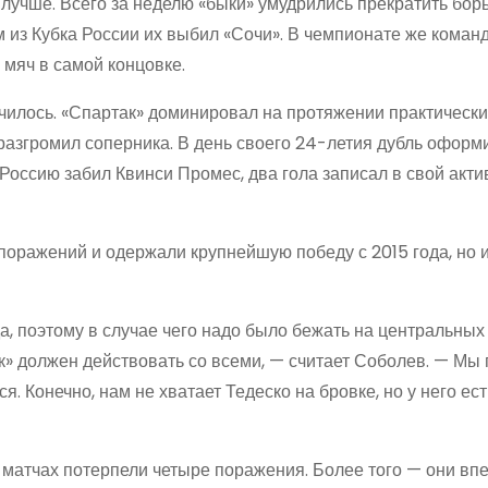
лучше. Всего за неделю «быки» умудрились прекратить борь
м из Кубка России их выбил «Сочи». В чемпионате же коман
 мяч в самой концовке.
чилось. «Спартак» доминировал на протяжении практически
 разгромил соперника. В день своего 24-летия дубль оформ
Россию забил Квинси Промес, два гола записал в свой акт
поражений и одержали крупнейшую победу с 2015 года, но 
а, поэтому в случае чего надо было бежать на центральных
к» должен действовать со всеми, — считает Соболев. — Мы
. Конечно, нам не хватает Тедеско на бровке, но у него ес
и матчах потерпели четыре поражения. Более того — они вп