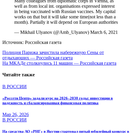
Many colleagues from diplomatic corps in Vienna, as
well as from local int. organisations expressed interest
in being vaccinated with Russian vaccines. My capital
works on that but it will take some time(not less than a
month). Partially it will depend on European authorities
— Mikhail Ulyanov (@Amb_Ulyanov) March 6, 2021
Источник: Российская газета
Навигация
Полиция Парижа зачистила набережную Сены от
отдыхающих — Российская газета
по
На МКАДе столкнулись 11 машин — Российская газета
записям
Читайте также
В РОССИИ
«Россети Центр» задали курс на 2026–2030 годы: инвестиции в
надежность и сбалансированная финансовая политика
Мар 26, 2026
В РОССИИ
На средства АО «РНГ» в Якутии стартовал пятый юбилейный конкурс в